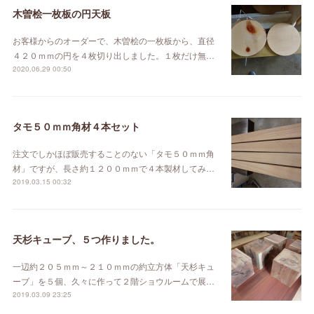
木曽桧一枚板の円天板
お客様からのオーダーで、木曽桧の一枚板から、直径
４２０ｍｍの円を４枚切り出しました。１枚だけ無…
2020.06.29 00:50
タモ５０ｍｍ角材４本セット
注文でしかほぼ販売することのない「タモ５０ｍｍ角
材」ですが、長さ約１２００ｍｍで４本製材してみ…
2019.03.15 00:32
天杉キューブ、５つ作りました。
一辺約２０５ｍｍ～２１０ｍｍの約立方体「天杉キュ
ーブ」を５個、久々に作って２階ショウルームで展…
2019.03.09 23:25