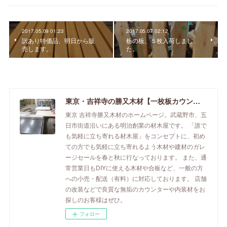
2017.05.09 01:23
2017.05.07 02:12
訳あり特価品、明日から販
栃の板、５枚入荷しまし
売します。
た。
東京・吉祥寺の勝又木材【一枚板カウンター】
東京 吉祥寺勝又木材のホームページ。武蔵野市、五
日市街道沿いにある明治創業の材木屋です。 「誰で
も気軽に立ち寄れる材木屋」をコンセプトに、初め
ての方でも気軽に立ち寄れるよう木材や建材のガレ
ージセールを春と秋に行なっております。 また、通
常営業日もDIYに使える木材や合板など、一般の方
への小売・配送（有料）に対応しております。 店舗
の改装などで良質な無垢のカウンターや内装材をお
探しのお客様はぜひ。
フォロー