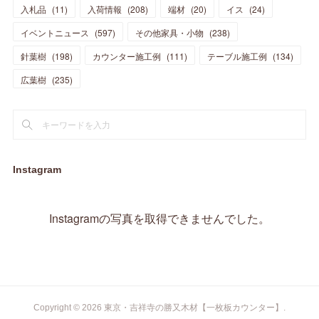
(
10
)
(
14
)
入札品
(
11
)
入荷情報
(
208
)
端材
(
20
)
イス
(
24
)
(
17
)
(
20
)
(
3
)
(
11
)
(
14
)
(
6
)
(
9
)
(
11
)
(
15
)
イベントニュース
(
597
)
その他家具・小物
(
238
)
(
12
)
(
17
)
(
18
)
針葉樹
(
12
(
198
)
)
カウンター施工例
(
111
)
テーブル施工例
(
134
)
(
11
)
(
13
)
(
13
)
(
9
)
広葉樹
(
235
)
(
15
)
(
19
)
(
16
)
(
13
)
(
10
)
(
16
)
(
11
)
(
13
)
(
14
)
(
14
)
(
13
)
(
13
)
(
20
)
(
4
)
(
15
)
(
8
)
(
18
)
(
16
)
Instagram
(
16
)
(
10
)
(
16
)
(
13
)
(
11
)
(
13
)
(
2
)
Instagramの写真を取得できませんでした。
(
9
)
(
1
)
Copyright ©
2026
東京・吉祥寺の勝又木材【一枚板カウンター】
.