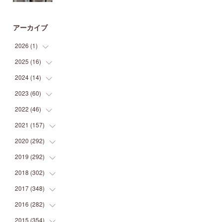
アーカイブ
2026
(
1
)
2025
(
16
(
1
)
)
2024
(
14
(
2
)
)
(
1
)
2023
(
60
(
1
)
)
(
1
)
(
2
)
2022
(
46
(
1
)
)
(
4
)
(
1
)
(
3
)
2021
(
157
(
2
)
)
(
2
)
(
7
)
(
5
)
(
1
)
2020
(
292
(
6
)
)
(
1
)
(
3
)
(
5
)
(
3
)
(
27
)
2019
(
292
(
14
)
)
(
5
)
(
4
)
(
4
)
(
14
)
(
35
)
2018
(
302
(
21
)
)
(
5
)
(
8
)
(
11
)
(
22
)
(
35
)
2017
(
348
(
18
)
)
(
6
)
(
2
)
(
7
)
(
22
)
(
37
)
(
29
)
2016
(
282
(
23
)
)
(
8
)
(
6
)
(
8
)
(
22
)
(
22
)
(
14
)
(
37
)
2015
(
354
(
18
)
)