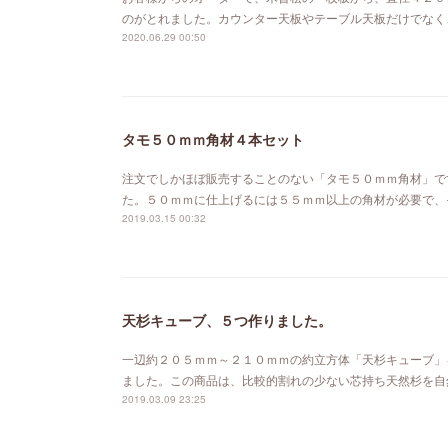
のがとれました。カウンター天板やテーブル天板だけでなく
2020.06.29 00:50
タモ５０ｍｍ角材４本セット
注文でしかほぼ販売することのない「タモ５０ｍｍ角材」で
た。５０ｍｍに仕上げるには５５ｍｍ以上の角材が必要で、
2019.03.15 00:32
天杉キューブ、５つ作りました。
一辺約２０５ｍｍ～２１０ｍｍの約立方体「天杉キューブ」
ました。この商品は、比較的割れの少ない芯持ち天然杉を自
2019.03.09 23:25