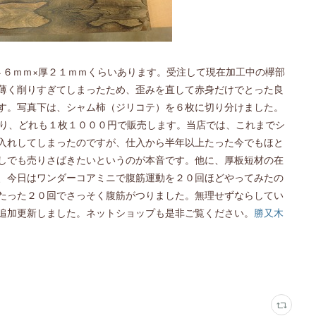
４６ｍｍ×厚２１ｍｍくらいあります。受注して現在加工中の欅部
薄く削りすぎてしまったため、歪みを直して赤身だけでとった良
す。写真下は、シャム柿（ジリコテ）を６枚に切り分けました。
あり、どれも１枚１０００円で販売します。当店では、これまでシ
入れしてしまったのですが、仕入から半年以上たった今でもほと
しでも売りさばきたいというのが本音です。他に、厚板短材の在
、今日はワンダーコアミニで腹筋運動を２０回ほどやってみたの
たった２０回でさっそく腹筋がつりました。無理せずならしてい
追加更新しました。ネットショップも是非ご覧ください。
勝又木