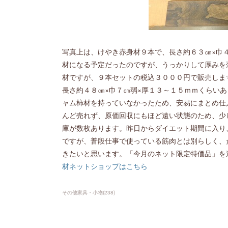
写真上は、けやき赤身材９本で、長さ約６３㎝×巾
材になる予定だったのですが、うっかりして厚みを
材ですが、９本セットの税込３０００円で販売しま
長さ約４８㎝×巾７㎝弱×厚１３～１５ｍｍくらい
ャム柿材を持っていなかったため、安易にまとめ仕
んど売れず、原価回収にもほど遠い状態のため、少
庫が数枚あります。昨日からダイエット期間に入り
ですが、普段仕事で使っている筋肉とは別らしく、
きたいと思います。「今月のネット限定特価品」を
材ネットショップはこちら
その他家具・小物
(
238
)