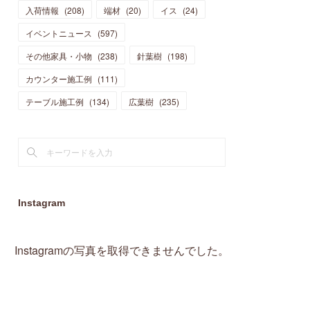
入荷情報
(
208
)
端材
(
20
)
イス
(
24
)
(
15
)
(
19
)
(
16
)
(
13
)
(
10
)
(
16
)
(
11
)
イベントニュース
(
597
)
(
13
)
(
14
)
(
14
)
(
13
)
(
13
)
(
20
)
その他家具・小物
(
4
)
(
238
)
針葉樹
(
198
)
(
15
)
(
8
)
(
18
)
(
16
)
(
16
)
カウンター施工例
(
10
)
(
111
)
(
16
)
(
13
)
(
11
)
(
13
)
テーブル施工例
(
2
)
(
134
)
広葉樹
(
235
)
(
9
)
(
1
)
Instagram
Instagramの写真を取得できませんでした。