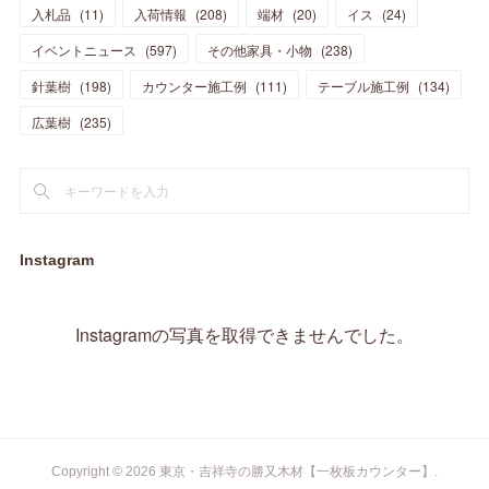
(
10
)
(
14
)
入札品
(
11
)
入荷情報
(
208
)
端材
(
20
)
イス
(
24
)
(
17
)
(
20
)
(
3
)
(
11
)
(
14
)
(
6
)
(
9
)
(
11
)
(
15
)
イベントニュース
(
597
)
その他家具・小物
(
238
)
(
12
)
(
17
)
(
18
)
針葉樹
(
12
(
198
)
)
カウンター施工例
(
111
)
テーブル施工例
(
134
)
(
11
)
(
13
)
(
13
)
(
9
)
広葉樹
(
235
)
(
15
)
(
19
)
(
16
)
(
13
)
(
10
)
(
16
)
(
11
)
(
13
)
(
14
)
(
14
)
(
13
)
(
13
)
(
20
)
(
4
)
(
15
)
(
8
)
(
18
)
(
16
)
Instagram
(
16
)
(
10
)
(
16
)
(
13
)
(
11
)
(
13
)
(
2
)
Instagramの写真を取得できませんでした。
(
9
)
(
1
)
Copyright ©
2026
東京・吉祥寺の勝又木材【一枚板カウンター】
.