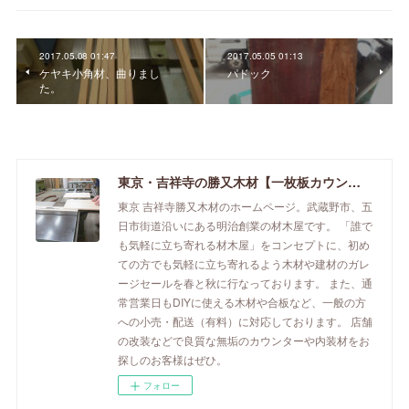
2017.05.08 01:47
2017.05.05 01:13
ケヤキ小角材、曲りまし
パドック
た。
東京・吉祥寺の勝又木材【一枚板カウンター】
東京 吉祥寺勝又木材のホームページ。武蔵野市、五
日市街道沿いにある明治創業の材木屋です。 「誰で
も気軽に立ち寄れる材木屋」をコンセプトに、初め
ての方でも気軽に立ち寄れるよう木材や建材のガレ
ージセールを春と秋に行なっております。 また、通
常営業日もDIYに使える木材や合板など、一般の方
への小売・配送（有料）に対応しております。 店舗
の改装などで良質な無垢のカウンターや内装材をお
探しのお客様はぜひ。
フォロー