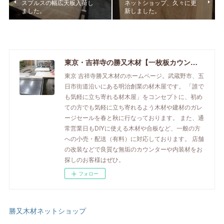
スプルスの幅広天板入荷し
ネットショップ、久々に更
ました。
新しました。
東京・吉祥寺の勝又木材【一枚板カウンター】
東京 吉祥寺勝又木材のホームページ。武蔵野市、五
日市街道沿いにある明治創業の材木屋です。 「誰で
も気軽に立ち寄れる材木屋」をコンセプトに、初め
ての方でも気軽に立ち寄れるよう木材や建材のガレ
ージセールを春と秋に行なっております。 また、通
常営業日もDIYに使える木材や合板など、一般の方
への小売・配送（有料）に対応しております。 店舗
の改装などで良質な無垢のカウンターや内装材をお
探しのお客様はぜひ。
フォロー
勝又木材ネットショップ