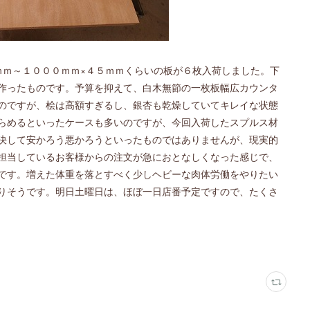
ｍｍ～１０００ｍｍ×４５ｍｍくらいの板が６枚入荷しました。下
作ったものです。予算を抑えて、白木無節の一枚板幅広カウンタ
のですが、桧は高額すぎるし、銀杏も乾燥していてキレイな状態
らめるといったケースも多いのですが、今回入荷したスプルス材
決して安かろう悪かろうといったものではありませんが、現実的
担当しているお客様からの注文が急におとなしくなった感じで、
です。増えた体重を落とすべく少しヘビーな肉体労働をやりたい
りそうです。明日土曜日は、ほぼ一日店番予定ですので、たくさ