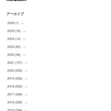
アーカイブ
2026
(
1
)
2025
(
16
(
1
)
)
2024
(
14
(
2
)
)
(
1
)
2023
(
60
(
1
)
)
(
1
)
(
2
)
2022
(
46
(
1
)
)
(
4
)
(
1
)
(
3
)
2021
(
157
(
2
)
)
(
2
)
(
7
)
(
5
)
(
1
)
2020
(
292
(
6
)
)
(
1
)
(
3
)
(
5
)
(
3
)
(
27
)
2019
(
292
(
14
)
)
(
5
)
(
4
)
(
4
)
(
14
)
(
35
)
2018
(
302
(
21
)
)
(
5
)
(
8
)
(
11
)
(
22
)
(
35
)
2017
(
348
(
18
)
)
(
6
)
(
2
)
(
7
)
(
22
)
(
37
)
(
29
)
2016
(
282
(
23
)
)
(
8
)
(
6
)
(
8
)
(
22
)
(
22
)
(
14
)
(
37
)
2015
(
354
(
18
)
)