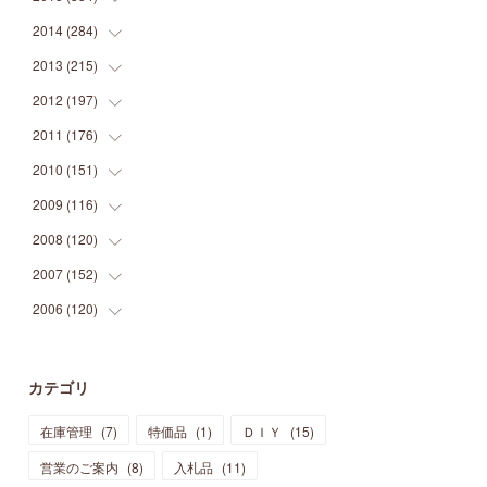
(
9
)
(
5
)
(
9
)
(
25
)
(
16
)
(
15
)
(
26
)
(
30
)
2014
(
284
(
15
)
)
(
12
)
(
5
)
(
12
)
(
25
)
(
22
)
(
12
)
(
20
)
(
28
)
(
45
)
2013
(
215
(
13
)
)
(
2
)
(
5
)
(
14
)
(
24
)
(
20
)
(
19
)
(
16
)
(
23
)
(
33
)
(
34
)
2012
(
197
(
11
)
)
(
5
)
(
21
)
(
24
)
(
40
)
(
28
)
(
24
)
(
13
)
(
24
)
(
29
)
(
31
)
2011
(
176
(
6
)
)
(
14
)
(
21
)
(
18
)
(
37
)
(
35
)
(
21
)
(
18
)
(
20
)
(
20
)
(
27
)
2010
(
151
(
13
)
)
(
14
)
(
35
)
(
19
)
(
34
)
(
37
)
(
20
)
(
24
)
(
22
)
(
18
)
(
26
)
(
22
)
2009
(
116
(
12
)
)
(
23
)
(
30
)
(
27
)
(
26
)
(
46
)
(
41
)
(
24
)
(
10
)
(
12
)
(
15
)
(
15
)
2008
(
120
(
6
)
)
(
12
)
(
48
)
(
32
)
(
22
)
(
30
)
(
25
)
(
11
)
(
13
)
(
15
)
(
10
)
(
8
)
2007
(
152
(
13
)
)
(
21
)
(
33
)
(
20
)
(
29
)
(
44
)
(
11
)
(
14
)
(
12
)
(
9
)
(
8
)
(
13
)
2006
(
120
(
9
)
)
(
39
)
(
30
)
(
28
)
(
19
)
(
23
)
(
18
)
(
10
)
(
10
)
(
7
)
(
7
)
(
13
)
(
5
)
(
11
)
(
44
)
(
14
)
(
31
)
(
28
)
(
15
)
(
12
)
(
7
)
(
8
)
(
11
)
(
14
)
カテゴリ
(
23
)
(
23
)
(
17
)
(
18
)
(
13
)
(
23
)
(
5
)
(
5
)
(
10
)
(
14
)
在庫管理
(
7
)
特価品
(
1
)
ＤＩＹ
(
15
)
(
17
)
(
20
)
(
3
)
(
11
)
(
14
)
(
6
)
(
9
)
(
11
)
(
15
)
営業のご案内
(
8
)
入札品
(
11
)
(
12
)
(
17
)
(
18
)
(
12
)
(
11
)
(
13
)
(
13
)
(
9
)