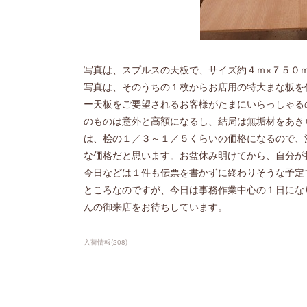
写真は、スプルスの天板で、サイズ約４ｍ×７５０
写真は、そのうちの１枚からお店用の特大まな板を
ー天板をご要望されるお客様がたまにいらっしゃる
のものは意外と高額になるし、結局は無垢材をあき
は、桧の１／３～１／５くらいの価格になるので、
な価格だと思います。お盆休み明けてから、自分が
今日などは１件も伝票を書かずに終わりそうな予定
ところなのですが、今日は事務作業中心の１日にな
んの御来店をお待ちしています。
入荷情報
(
208
)