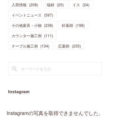
入荷情報
(
208
)
端材
(
20
)
イス
(
24
)
(
15
)
(
19
)
(
16
)
(
13
)
(
10
)
(
16
)
(
11
)
イベントニュース
(
597
)
(
13
)
(
14
)
(
14
)
(
13
)
(
13
)
(
20
)
その他家具・小物
(
4
)
(
238
)
針葉樹
(
198
)
(
15
)
(
8
)
(
18
)
(
16
)
(
16
)
カウンター施工例
(
10
)
(
111
)
(
16
)
(
13
)
(
11
)
(
13
)
テーブル施工例
(
2
)
(
134
)
広葉樹
(
235
)
(
9
)
(
1
)
Instagram
Instagramの写真を取得できませんでした。