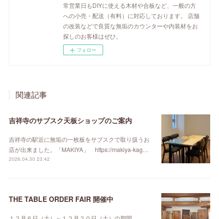
常営業日もDIYに使える木材や合板など、一般の方
への小売・配送（有料）に対応しております。 店舗
の改装などで良質な無垢のカウンターや内装材をお
探しのお客様はぜひ。
フォロー
関連記事
吉祥寺のサブスク天板ショップのご案内
吉祥寺の駅近に無垢の一枚板をサブスクで取り扱うお
店が出来ました。「MAKIYA」 https://makiya-kag…
2026.04.30 23:42
THE TABLE ORDER FAIR 開催中
１２月６日（土）～１２月２０日（土）の期間、