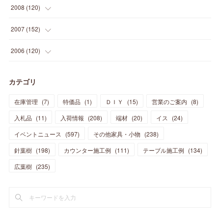
(
41
)
(
24
)
(
10
)
(
12
)
(
15
)
(
15
)
(
6
)
2008
(
120
)
(
12
)
(
48
)
(
32
)
(
22
)
(
30
)
(
25
)
(
11
)
(
13
)
(
15
)
(
10
)
(
8
)
(
13
)
2007
(
152
)
(
21
)
(
33
)
(
20
)
(
29
)
(
44
)
(
11
)
(
14
)
(
12
)
(
9
)
(
8
)
(
13
)
(
9
)
2006
(
120
)
(
39
)
(
30
)
(
28
)
(
19
)
(
23
)
(
18
)
(
10
)
(
10
)
(
7
)
(
7
)
(
13
)
(
5
)
カテゴリ
(
11
)
(
44
)
(
14
)
(
31
)
(
28
)
(
15
)
(
12
)
(
7
)
(
8
)
(
11
)
(
14
)
在庫管理
(
7
)
特価品
(
1
)
ＤＩＹ
(
15
)
営業のご案内
(
8
)
(
23
)
(
23
)
(
17
)
(
18
)
(
13
)
(
23
)
(
5
)
(
5
)
(
10
)
(
14
)
入札品
(
11
)
入荷情報
(
208
)
端材
(
20
)
イス
(
24
)
(
17
)
(
20
)
(
3
)
(
11
)
(
14
)
(
6
)
(
9
)
(
11
)
(
15
)
イベントニュース
(
597
)
その他家具・小物
(
238
)
(
12
)
(
17
)
(
18
)
針葉樹
(
12
(
198
)
)
カウンター施工例
(
111
)
テーブル施工例
(
134
)
(
11
)
(
13
)
(
13
)
(
9
)
広葉樹
(
235
)
(
15
)
(
19
)
(
16
)
(
13
)
(
10
)
(
16
)
(
11
)
(
13
)
(
14
)
(
14
)
(
13
)
(
13
)
(
20
)
(
4
)
(
15
)
(
8
)
(
18
)
(
16
)