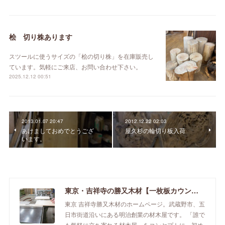
桧 切り株あります
スツールに使うサイズの「桧の切り株」を在庫販売し
ています。気軽にご来店、お問い合わせ下さい。
2025.12.12 00:51
2013.01.07 20:47
2012.12.22 02:03
あけましておめでとうござ
屋久杉の輪切り板入荷
います。
東京・吉祥寺の勝又木材【一枚板カウンター】
東京 吉祥寺勝又木材のホームページ。武蔵野市、五
日市街道沿いにある明治創業の材木屋です。 「誰で
も気軽に立ち寄れる材木屋」をコンセプトに、初め