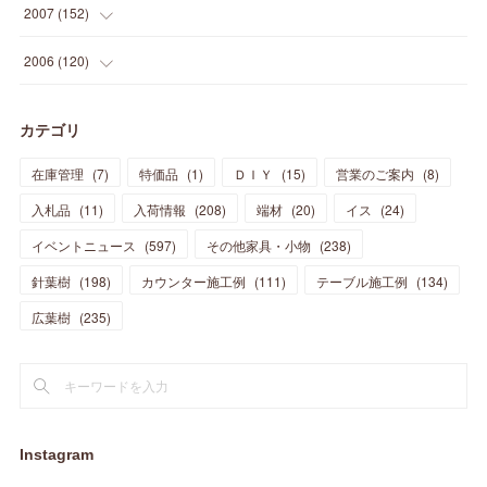
(
11
)
(
13
)
(
15
)
(
10
)
(
8
)
(
13
)
2007
(
152
)
(
21
)
(
33
)
(
20
)
(
29
)
(
44
)
(
11
)
(
14
)
(
12
)
(
9
)
(
8
)
(
13
)
(
9
)
2006
(
120
)
(
39
)
(
30
)
(
28
)
(
19
)
(
23
)
(
18
)
(
10
)
(
10
)
(
7
)
(
7
)
(
13
)
(
5
)
カテゴリ
(
11
)
(
44
)
(
14
)
(
31
)
(
28
)
(
15
)
(
12
)
(
7
)
(
8
)
(
11
)
(
14
)
在庫管理
(
7
)
特価品
(
1
)
ＤＩＹ
(
15
)
営業のご案内
(
8
)
(
23
)
(
23
)
(
17
)
(
18
)
(
13
)
(
23
)
(
5
)
(
5
)
(
10
)
(
14
)
入札品
(
11
)
入荷情報
(
208
)
端材
(
20
)
イス
(
24
)
(
17
)
(
20
)
(
3
)
(
11
)
(
14
)
(
6
)
(
9
)
(
11
)
(
15
)
イベントニュース
(
597
)
その他家具・小物
(
238
)
(
12
)
(
17
)
(
18
)
針葉樹
(
12
(
198
)
)
カウンター施工例
(
111
)
テーブル施工例
(
134
)
(
11
)
(
13
)
(
13
)
(
9
)
広葉樹
(
235
)
(
15
)
(
19
)
(
16
)
(
13
)
(
10
)
(
16
)
(
11
)
(
13
)
(
14
)
(
14
)
(
13
)
(
13
)
(
20
)
(
4
)
(
15
)
(
8
)
(
18
)
(
16
)
Instagram
(
16
)
(
10
)
(
16
)
(
13
)