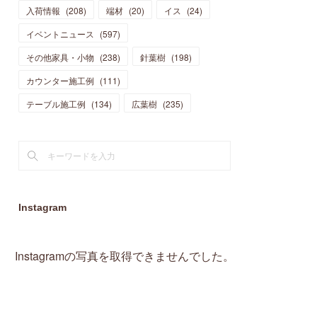
入荷情報
(
208
)
端材
(
20
)
イス
(
24
)
(
15
)
(
19
)
(
16
)
(
13
)
(
10
)
(
16
)
(
11
)
イベントニュース
(
597
)
(
13
)
(
14
)
(
14
)
(
13
)
(
13
)
(
20
)
その他家具・小物
(
4
)
(
238
)
針葉樹
(
198
)
(
15
)
(
8
)
(
18
)
(
16
)
(
16
)
カウンター施工例
(
10
)
(
111
)
(
16
)
(
13
)
(
11
)
(
13
)
テーブル施工例
(
2
)
(
134
)
広葉樹
(
235
)
(
9
)
(
1
)
Instagram
Instagramの写真を取得できませんでした。