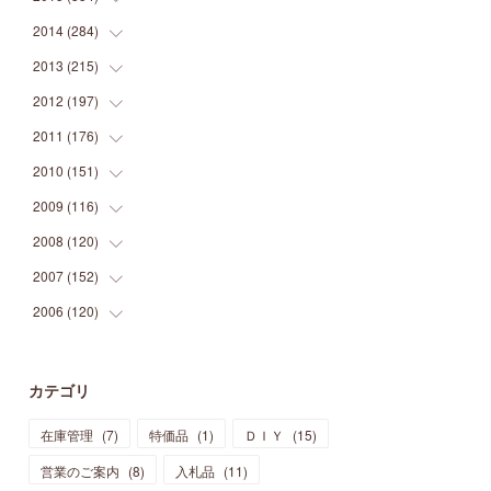
(
9
)
(
5
)
(
9
)
(
25
)
(
16
)
(
15
)
(
26
)
(
30
)
2014
(
284
(
15
)
)
(
12
)
(
5
)
(
12
)
(
25
)
(
22
)
(
12
)
(
20
)
(
28
)
(
45
)
2013
(
215
(
13
)
)
(
2
)
(
5
)
(
14
)
(
24
)
(
20
)
(
19
)
(
16
)
(
23
)
(
33
)
(
34
)
2012
(
197
(
11
)
)
(
5
)
(
21
)
(
24
)
(
40
)
(
28
)
(
24
)
(
13
)
(
24
)
(
29
)
(
31
)
2011
(
176
(
6
)
)
(
14
)
(
21
)
(
18
)
(
37
)
(
35
)
(
21
)
(
18
)
(
20
)
(
20
)
(
27
)
2010
(
151
(
13
)
)
(
14
)
(
35
)
(
19
)
(
34
)
(
37
)
(
20
)
(
24
)
(
22
)
(
18
)
(
26
)
(
22
)
2009
(
116
(
12
)
)
(
23
)
(
30
)
(
27
)
(
26
)
(
46
)
(
41
)
(
24
)
(
10
)
(
12
)
(
15
)
(
15
)
2008
(
120
(
6
)
)
(
12
)
(
48
)
(
32
)
(
22
)
(
30
)
(
25
)
(
11
)
(
13
)
(
15
)
(
10
)
(
8
)
2007
(
152
(
13
)
)
(
21
)
(
33
)
(
20
)
(
29
)
(
44
)
(
11
)
(
14
)
(
12
)
(
9
)
(
8
)
(
13
)
2006
(
120
(
9
)
)
(
39
)
(
30
)
(
28
)
(
19
)
(
23
)
(
18
)
(
10
)
(
10
)
(
7
)
(
7
)
(
13
)
(
5
)
(
11
)
(
44
)
(
14
)
(
31
)
(
28
)
(
15
)
(
12
)
(
7
)
(
8
)
(
11
)
(
14
)
カテゴリ
(
23
)
(
23
)
(
17
)
(
18
)
(
13
)
(
23
)
(
5
)
(
5
)
(
10
)
(
14
)
在庫管理
(
7
)
特価品
(
1
)
ＤＩＹ
(
15
)
(
17
)
(
20
)
(
3
)
(
11
)
(
14
)
(
6
)
(
9
)
(
11
)
(
15
)
営業のご案内
(
8
)
入札品
(
11
)
(
12
)
(
17
)
(
18
)
(
12
)
(
11
)
(
13
)
(
13
)
(
9
)