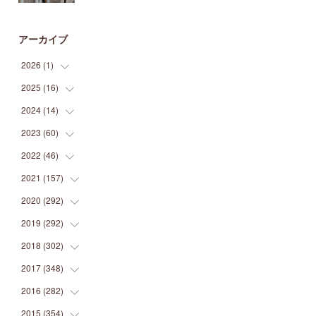
アーカイブ
2026
(
1
)
2025
(
16
(
1
)
)
2024
(
14
(
2
)
)
(
1
)
2023
(
60
(
1
)
)
(
1
)
(
2
)
2022
(
46
(
1
)
)
(
4
)
(
1
)
(
3
)
2021
(
157
(
2
)
)
(
2
)
(
7
)
(
5
)
(
1
)
2020
(
292
(
6
)
)
(
1
)
(
3
)
(
5
)
(
3
)
(
27
)
2019
(
292
(
14
)
)
(
5
)
(
4
)
(
4
)
(
14
)
(
35
)
2018
(
302
(
21
)
)
(
5
)
(
8
)
(
11
)
(
22
)
(
35
)
2017
(
348
(
18
)
)
(
6
)
(
2
)
(
7
)
(
22
)
(
37
)
(
29
)
2016
(
282
(
23
)
)
(
8
)
(
6
)
(
8
)
(
22
)
(
22
)
(
14
)
(
37
)
2015
(
354
(
18
)
)