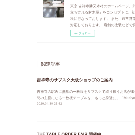
東京 吉祥寺勝又木材のホームページ。
立ち寄れる材木屋」をコンセプトに、
秋に行なっております。 また、通常営
対応しております。 店舗の改装などで
フォロー
関連記事
吉祥寺のサブスク天板ショップのご案内
吉祥寺の駅近に無垢の一枚板をサブスクで取り扱うお店が出来ました。「MA
間の主役になる一枚板テーブルを、もっと身近に。「Maki
2026.04.30 23:42
THE TABLE ORDER FAIR 開催中