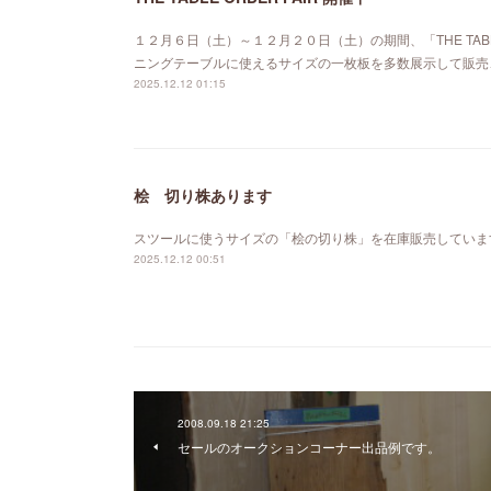
１２月６日（土）～１２月２０日（土）の期間、「THE TABL
ニングテーブルに使えるサイズの一枚板を多数展示して販売
2025.12.12 01:15
桧 切り株あります
スツールに使うサイズの「桧の切り株」を在庫販売していま
2025.12.12 00:51
2008.09.18 21:25
セールのオークションコーナー出品例です。