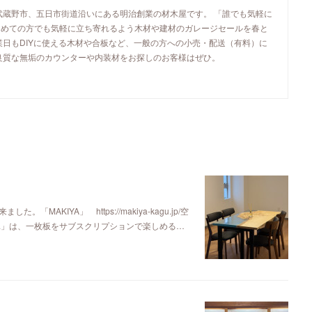
武蔵野市、五日市街道沿いにある明治創業の材木屋です。 「誰でも気軽に
初めての方でも気軽に立ち寄れるよう木材や建材のガレージセールを春と
業日もDIYに使える木材や合板など、一般の方への小売・配送（有料）に
良質な無垢のカウンターや内装材をお探しのお客様はぜひ。
KIYA」 https://makiya-kagu.jp/空
ya」は、一枚板をサブスクリプションで楽しめる…