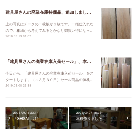
建具屋さんの廃業在庫特価品、追加しました。
上の写真はチークの一枚板が２枚です。一括仕入れな
ので、相場から考えてみるとかなり御買い得になっ…
2019.03.13 01:07
「建具屋さんの廃業在庫入荷セール」、本日スタート！
今日から、「建具屋さんの廃業在庫入荷セール」をス
タートします。（～３月３０日）セール商品の値札…
2019.03.08 23:38
2008.09.15 23:14
2008.09.07 16:37
「GEISAI #11」
本棚作りました