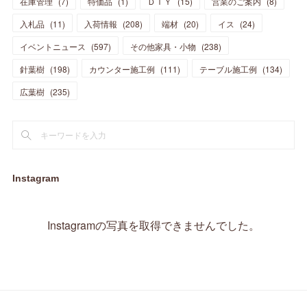
在庫管理
(
7
)
特価品
(
1
)
ＤＩＹ
(
15
)
営業のご案内
(
8
)
(
23
)
(
23
)
(
17
)
(
18
)
(
13
)
(
23
)
(
5
)
(
5
)
(
10
)
(
14
)
入札品
(
11
)
入荷情報
(
208
)
端材
(
20
)
イス
(
24
)
(
17
)
(
20
)
(
3
)
(
11
)
(
14
)
(
6
)
(
9
)
(
11
)
(
15
)
イベントニュース
(
597
)
その他家具・小物
(
238
)
(
12
)
(
17
)
(
18
)
針葉樹
(
12
(
198
)
)
カウンター施工例
(
111
)
テーブル施工例
(
134
)
(
11
)
(
13
)
(
13
)
(
9
)
広葉樹
(
235
)
(
15
)
(
19
)
(
16
)
(
13
)
(
10
)
(
16
)
(
11
)
(
13
)
(
14
)
(
14
)
(
13
)
(
13
)
(
20
)
(
4
)
(
15
)
(
8
)
(
18
)
(
16
)
Instagram
(
16
)
(
10
)
(
16
)
(
13
)
(
11
)
(
13
)
(
2
)
Instagramの写真を取得できませんでした。
(
9
)
(
1
)