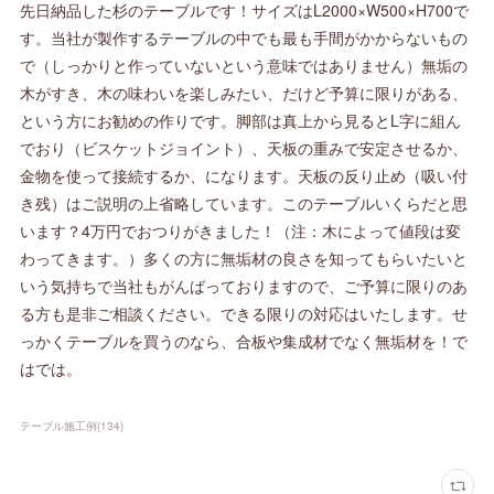
先日納品した杉のテーブルです！サイズはL2000×W500×H700で
す。当社が製作するテーブルの中でも最も手間がかからないもの
で（しっかりと作っていないという意味ではありません）無垢の
木がすき、木の味わいを楽しみたい、だけど予算に限りがある、
という方にお勧めの作りです。脚部は真上から見るとL字に組ん
でおり（ビスケットジョイント）、天板の重みで安定させるか、
金物を使って接続するか、になります。天板の反り止め（吸い付
き残）はご説明の上省略しています。このテーブルいくらだと思
います？4万円でおつりがきました！（注：木によって値段は変
わってきます。）多くの方に無垢材の良さを知ってもらいたいと
いう気持ちで当社もがんばっておりますので、ご予算に限りのあ
る方も是非ご相談ください。できる限りの対応はいたします。せ
っかくテーブルを買うのなら、合板や集成材でなく無垢材を！で
はでは。
テーブル施工例
(
134
)