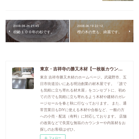
2008.06.24 21:45
2008.06.19 22:12
樹齢１００年の杉です。
樫の木の杢も、綺麗です。
東京・吉祥寺の勝又木材【一枚板カウンター】
東京 吉祥寺勝又木材のホームページ。武蔵野市、五
日市街道沿いにある明治創業の材木屋です。 「誰で
も気軽に立ち寄れる材木屋」をコンセプトに、初め
ての方でも気軽に立ち寄れるよう木材や建材のガレ
ージセールを春と秋に行なっております。 また、通
常営業日もDIYに使える木材や合板など、一般の方
への小売・配送（有料）に対応しております。 店舗
の改装などで良質な無垢のカウンターや内装材をお
探しのお客様はぜひ。
フォロー