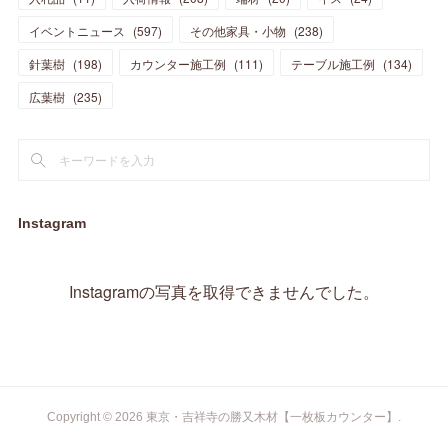
(
17
)
(
20
)
(
3
)
(
11
)
(
14
)
(
6
)
(
9
)
(
11
)
(
15
)
イベントニュース
(
597
)
その他家具・小物
(
238
)
(
12
)
(
17
)
(
18
)
針葉樹
(
12
(
198
)
)
カウンター施工例
(
111
)
テーブル施工例
(
134
)
(
11
)
(
13
)
(
13
)
(
9
)
広葉樹
(
235
)
(
15
)
(
19
)
(
16
)
(
13
)
(
10
)
(
16
)
(
11
)
(
13
)
(
14
)
(
14
)
(
13
)
(
13
)
(
20
)
(
4
)
(
15
)
(
8
)
(
18
)
(
16
)
Instagram
(
16
)
(
10
)
(
16
)
(
13
)
(
11
)
(
13
)
(
2
)
Instagramの写真を取得できませんでした。
(
9
)
(
1
)
Copyright ©
2026
東京・吉祥寺の勝又木材【一枚板カウンター】
.