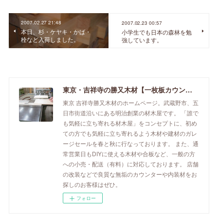
2007.02.27 21:48
2007.02.23 00:57
本日、杉・ケヤキ・かば・
小学生でも日本の森林を勉
栓など入荷しました。
強しています。
東京・吉祥寺の勝又木材【一枚板カウンター】
東京 吉祥寺勝又木材のホームページ。武蔵野市、五
日市街道沿いにある明治創業の材木屋です。 「誰で
も気軽に立ち寄れる材木屋」をコンセプトに、初め
ての方でも気軽に立ち寄れるよう木材や建材のガレ
ージセールを春と秋に行なっております。 また、通
常営業日もDIYに使える木材や合板など、一般の方
への小売・配送（有料）に対応しております。 店舗
の改装などで良質な無垢のカウンターや内装材をお
探しのお客様はぜひ。
フォロー