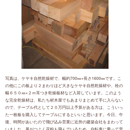
写真は、ケヤキ自然乾燥材で、幅約700㎜×長さ1600㎜です。こ
の他にこの板より２まわりほど大きなケヤキ自然乾燥材や、栓の
幅６５０㎜×２ｍ耳つき乾燥板材など入荷しています。このよう
な完全乾燥材は、私たち材木屋でもあまりまとめて手に入らない
ので、テーブル代として２０万円以上予算がある方は、こういっ
た一枚板を購入してテーブルにするといいと思います。今日、午
後、時間があいたので飛び込み営業に近所の建築会社をまわって
いました。風がつよく花粉も飛んでいるため、自転車に乗って営