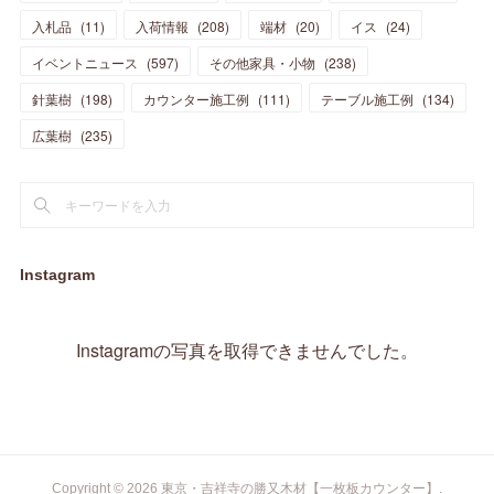
(
18
)
(
13
)
(
23
)
(
5
)
(
5
)
(
10
)
(
14
)
入札品
(
11
)
入荷情報
(
208
)
端材
(
20
)
イス
(
24
)
(
17
)
(
20
)
(
3
)
(
11
)
(
14
)
(
6
)
(
9
)
(
11
)
(
15
)
イベントニュース
(
597
)
その他家具・小物
(
238
)
(
12
)
(
17
)
(
18
)
針葉樹
(
12
(
198
)
)
カウンター施工例
(
111
)
テーブル施工例
(
134
)
(
11
)
(
13
)
(
13
)
(
9
)
広葉樹
(
235
)
(
15
)
(
19
)
(
16
)
(
13
)
(
10
)
(
16
)
(
11
)
(
13
)
(
14
)
(
14
)
(
13
)
(
13
)
(
20
)
(
4
)
(
15
)
(
8
)
(
18
)
(
16
)
Instagram
(
16
)
(
10
)
(
16
)
(
13
)
(
11
)
(
13
)
(
2
)
Instagramの写真を取得できませんでした。
(
9
)
(
1
)
Copyright ©
2026
東京・吉祥寺の勝又木材【一枚板カウンター】
.