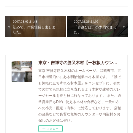
2007.03.02 21:18
2007.02.26 21:05
初めて、作業場貸し出しま
「青森ひば」の木屑でまし
した。
た。
東京・吉祥寺の勝又木材【一枚板カウンター】
東京 吉祥寺勝又木材のホームページ。武蔵野市、五
日市街道沿いにある明治創業の材木屋です。 「誰で
も気軽に立ち寄れる材木屋」をコンセプトに、初め
ての方でも気軽に立ち寄れるよう木材や建材のガレ
ージセールを春と秋に行なっております。 また、通
常営業日もDIYに使える木材や合板など、一般の方
への小売・配送（有料）に対応しております。 店舗
の改装などで良質な無垢のカウンターや内装材をお
探しのお客様はぜひ。
フォロー