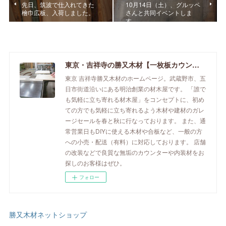
先日、筑波で仕入れてきた
10月14日（土）、グルッペ
檜巾広板、入荷しました。
さんと共同イベントしま
す。
東京・吉祥寺の勝又木材【一枚板カウンター】
東京 吉祥寺勝又木材のホームページ。武蔵野市、五
日市街道沿いにある明治創業の材木屋です。 「誰で
も気軽に立ち寄れる材木屋」をコンセプトに、初め
ての方でも気軽に立ち寄れるよう木材や建材のガレ
ージセールを春と秋に行なっております。 また、通
常営業日もDIYに使える木材や合板など、一般の方
への小売・配送（有料）に対応しております。 店舗
の改装などで良質な無垢のカウンターや内装材をお
探しのお客様はぜひ。
フォロー
勝又木材ネットショップ