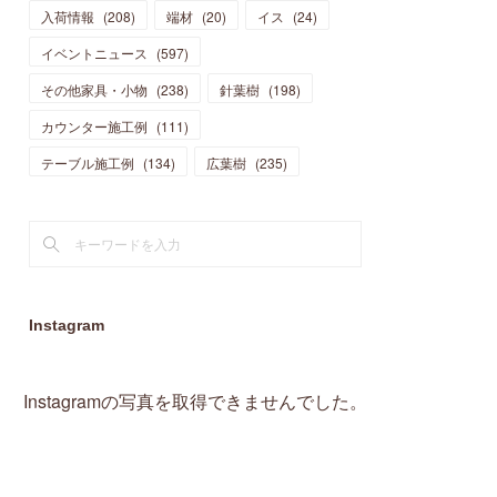
入荷情報
(
208
)
端材
(
20
)
イス
(
24
)
(
15
)
(
19
)
(
16
)
(
13
)
(
10
)
(
16
)
(
11
)
イベントニュース
(
597
)
(
13
)
(
14
)
(
14
)
(
13
)
(
13
)
(
20
)
その他家具・小物
(
4
)
(
238
)
針葉樹
(
198
)
(
15
)
(
8
)
(
18
)
(
16
)
(
16
)
カウンター施工例
(
10
)
(
111
)
(
16
)
(
13
)
(
11
)
(
13
)
テーブル施工例
(
2
)
(
134
)
広葉樹
(
235
)
(
9
)
(
1
)
Instagram
Instagramの写真を取得できませんでした。