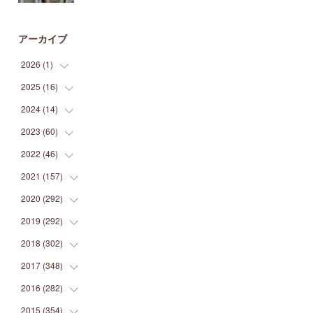
アーカイブ
2026
(
1
)
2025
(
16
(
1
)
)
2024
(
14
(
2
)
)
(
1
)
2023
(
60
(
1
)
)
(
1
)
(
2
)
2022
(
46
(
1
)
)
(
4
)
(
1
)
(
3
)
2021
(
157
(
2
)
)
(
2
)
(
7
)
(
5
)
(
1
)
2020
(
292
(
6
)
)
(
1
)
(
3
)
(
5
)
(
3
)
(
27
)
2019
(
292
(
14
)
)
(
5
)
(
4
)
(
4
)
(
14
)
(
35
)
2018
(
302
(
21
)
)
(
5
)
(
8
)
(
11
)
(
22
)
(
35
)
2017
(
348
(
18
)
)
(
6
)
(
2
)
(
7
)
(
22
)
(
37
)
(
29
)
2016
(
282
(
23
)
)
(
8
)
(
6
)
(
8
)
(
22
)
(
22
)
(
14
)
(
37
)
2015
(
354
(
18
)
)