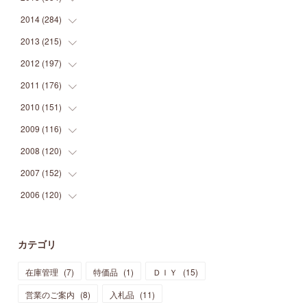
(
9
)
(
5
)
(
9
)
(
25
)
(
16
)
(
15
)
(
26
)
(
30
)
2014
(
284
(
15
)
)
(
12
)
(
5
)
(
12
)
(
25
)
(
22
)
(
12
)
(
20
)
(
28
)
(
45
)
2013
(
215
(
13
)
)
(
2
)
(
5
)
(
14
)
(
24
)
(
20
)
(
19
)
(
16
)
(
23
)
(
33
)
(
34
)
2012
(
197
(
11
)
)
(
5
)
(
21
)
(
24
)
(
40
)
(
28
)
(
24
)
(
13
)
(
24
)
(
29
)
(
31
)
2011
(
176
(
6
)
)
(
14
)
(
21
)
(
18
)
(
37
)
(
35
)
(
21
)
(
18
)
(
20
)
(
20
)
(
27
)
2010
(
151
(
13
)
)
(
14
)
(
35
)
(
19
)
(
34
)
(
37
)
(
20
)
(
24
)
(
22
)
(
18
)
(
26
)
(
22
)
2009
(
116
(
12
)
)
(
23
)
(
30
)
(
27
)
(
26
)
(
46
)
(
41
)
(
24
)
(
10
)
(
12
)
(
15
)
(
15
)
2008
(
120
(
6
)
)
(
12
)
(
48
)
(
32
)
(
22
)
(
30
)
(
25
)
(
11
)
(
13
)
(
15
)
(
10
)
(
8
)
2007
(
152
(
13
)
)
(
21
)
(
33
)
(
20
)
(
29
)
(
44
)
(
11
)
(
14
)
(
12
)
(
9
)
(
8
)
(
13
)
2006
(
120
(
9
)
)
(
39
)
(
30
)
(
28
)
(
19
)
(
23
)
(
18
)
(
10
)
(
10
)
(
7
)
(
7
)
(
13
)
(
5
)
(
11
)
(
44
)
(
14
)
(
31
)
(
28
)
(
15
)
(
12
)
(
7
)
(
8
)
(
11
)
(
14
)
カテゴリ
(
23
)
(
23
)
(
17
)
(
18
)
(
13
)
(
23
)
(
5
)
(
5
)
(
10
)
(
14
)
在庫管理
(
7
)
特価品
(
1
)
ＤＩＹ
(
15
)
(
17
)
(
20
)
(
3
)
(
11
)
(
14
)
(
6
)
(
9
)
(
11
)
(
15
)
営業のご案内
(
8
)
入札品
(
11
)
(
12
)
(
17
)
(
18
)
(
12
)
(
11
)
(
13
)
(
13
)
(
9
)