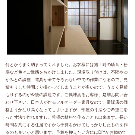
何とかうまく納まってくれました。お客様には施工時の騒音・粉
塵など色々ご迷惑をおかけしました。現場取り付けは、不陸やゆ
がみとの調整、道具が全てそろわない中での作業になるので、見
積もりした時間より掛かってしまうことが多いので、うまく見積
もりするのが今後の課題です。ご興味あるお客様、是非お問い合
わせ下さい。日本人が作るフルオーダー家具なので、量販店の価
格よりかなり高くなってしまいますが、部屋の寸法やご希望に沿
った寸法で作れますし、希望の材料で作ることも出来ます。長い
時間を共にする住居ですから予算をかけてしっかりしたものを作
るのも良いかと思います。予算を抑えたい方にはDIYがお勧めで