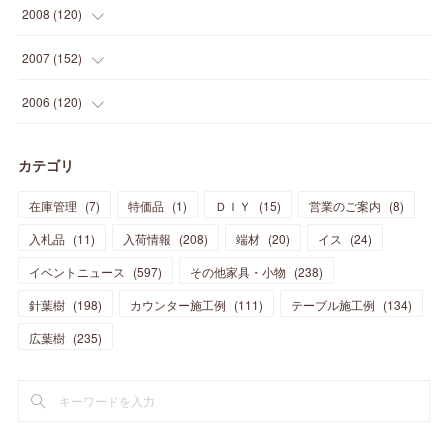
(
41
)
(
24
)
(
10
)
(
12
)
(
15
)
(
15
)
(
6
)
2008
(
120
)
(
12
)
(
48
)
(
32
)
(
22
)
(
30
)
(
25
)
(
11
)
(
13
)
(
15
)
(
10
)
(
8
)
(
13
)
2007
(
152
)
(
21
)
(
33
)
(
20
)
(
29
)
(
44
)
(
11
)
(
14
)
(
12
)
(
9
)
(
8
)
(
13
)
(
9
)
2006
(
120
)
(
39
)
(
30
)
(
28
)
(
19
)
(
23
)
(
18
)
(
10
)
(
10
)
(
7
)
(
7
)
(
13
)
(
5
)
カテゴリ
(
11
)
(
44
)
(
14
)
(
31
)
(
28
)
(
15
)
(
12
)
(
7
)
(
8
)
(
11
)
(
14
)
在庫管理
(
7
)
特価品
(
1
)
ＤＩＹ
(
15
)
営業のご案内
(
8
)
(
23
)
(
23
)
(
17
)
(
18
)
(
13
)
(
23
)
(
5
)
(
5
)
(
10
)
(
14
)
入札品
(
11
)
入荷情報
(
208
)
端材
(
20
)
イス
(
24
)
(
17
)
(
20
)
(
3
)
(
11
)
(
14
)
(
6
)
(
9
)
(
11
)
(
15
)
イベントニュース
(
597
)
その他家具・小物
(
238
)
(
12
)
(
17
)
(
18
)
針葉樹
(
12
(
198
)
)
カウンター施工例
(
111
)
テーブル施工例
(
134
)
(
11
)
(
13
)
(
13
)
(
9
)
広葉樹
(
235
)
(
15
)
(
19
)
(
16
)
(
13
)
(
10
)
(
16
)
(
11
)
(
13
)
(
14
)
(
14
)
(
13
)
(
13
)
(
20
)
(
4
)
(
15
)
(
8
)
(
18
)
(
16
)