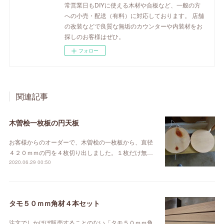
常営業日もDIYに使える木材や合板など、一般の方
への小売・配送（有料）に対応しております。 店舗
の改装などで良質な無垢のカウンターや内装材をお
探しのお客様はぜひ。
フォロー
関連記事
木曽桧一枚板の円天板
お客様からのオーダーで、木曽桧の一枚板から、直径
４２０ｍｍの円を４枚切り出しました。１枚だけ無…
2020.06.29 00:50
タモ５０ｍｍ角材４本セット
注文でしかほぼ販売することのない「タモ５０ｍｍ角