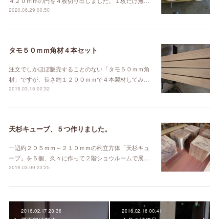
４２０ｍｍの円を４枚切り出しました。１枚だけ無…
2020.06.29 00:50
タモ５０ｍｍ角材４本セット
注文でしかほぼ販売することのない「タモ５０ｍｍ角
材」ですが、長さ約１２００ｍｍで４本製材してみ…
2019.03.15 00:32
天杉キューブ、５つ作りました。
一辺約２０５ｍｍ～２１０ｍｍの約立方体「天杉キュ
ーブ」を５個、久々に作って２階ショウルームで展…
2019.03.09 23:25
2016.02.17 23:36
2016.02.16 00:41