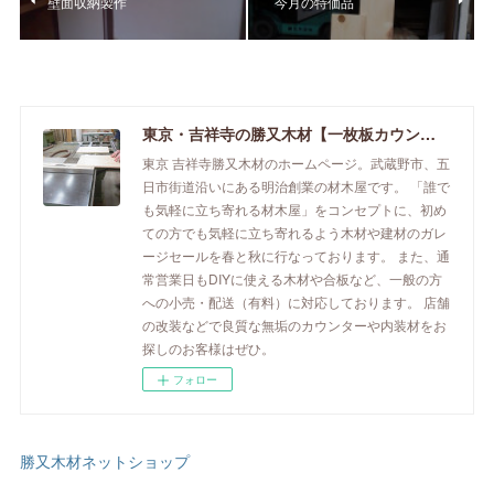
壁面収納製作
今月の特価品
東京・吉祥寺の勝又木材【一枚板カウンター】
東京 吉祥寺勝又木材のホームページ。武蔵野市、五
日市街道沿いにある明治創業の材木屋です。 「誰で
も気軽に立ち寄れる材木屋」をコンセプトに、初め
ての方でも気軽に立ち寄れるよう木材や建材のガレ
ージセールを春と秋に行なっております。 また、通
常営業日もDIYに使える木材や合板など、一般の方
への小売・配送（有料）に対応しております。 店舗
の改装などで良質な無垢のカウンターや内装材をお
探しのお客様はぜひ。
フォロー
勝又木材ネットショップ