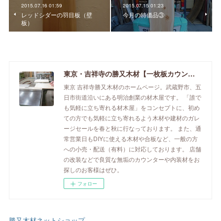
2015.07.16 01:59
2015.07.15 01:23
レッドシダーの羽目板（壁
今月の特価品③
板）
東京・吉祥寺の勝又木材【一枚板カウンター】
東京 吉祥寺勝又木材のホームページ。武蔵野市、五
日市街道沿いにある明治創業の材木屋です。 「誰で
も気軽に立ち寄れる材木屋」をコンセプトに、初め
ての方でも気軽に立ち寄れるよう木材や建材のガレ
ージセールを春と秋に行なっております。 また、通
常営業日もDIYに使える木材や合板など、一般の方
への小売・配送（有料）に対応しております。 店舗
の改装などで良質な無垢のカウンターや内装材をお
探しのお客様はぜひ。
フォロー
勝又木材ネットショップ