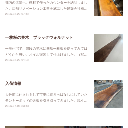
都内の店舗へ、欅材で作ったカウンターを納品しまし
た。店舗リノベーション工事を施工した建築会社様…
2025.08.22 07:12
一枚板の笠木 ブラックウォルナット
一般住宅で、階段の笠木に無垢一枚板を使ってみては
どうかと思い、オイル塗装して仕上げました。（写…
2025.08.22 04:02
入荷情報
大分前に仕入れをして市場に置きっぱなしにしていた
モンキーポッドの天板を引き取ってきました。現寸…
2025.07.08 23:13