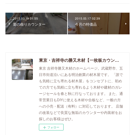
2015.03.19 01:55
2015.03.17 02:39
栗の曲りカウンター
今月の特価品
東京・吉祥寺の勝又木材【一枚板カウンター】
東京 吉祥寺勝又木材のホームページ。武蔵野市、五
日市街道沿いにある明治創業の材木屋です。 「誰で
も気軽に立ち寄れる材木屋」をコンセプトに、初め
ての方でも気軽に立ち寄れるよう木材や建材のガレ
ージセールを春と秋に行なっております。 また、通
常営業日もDIYに使える木材や合板など、一般の方
への小売・配送（有料）に対応しております。 店舗
の改装などで良質な無垢のカウンターや内装材をお
探しのお客様はぜひ。
フォロー