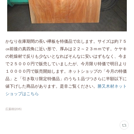
かなり在庫期間の長い欅板を特価品で出します。サイズは約７５
㎝前後の真四角に近い形で、厚みは２２～２３ｍｍです。ケヤキ
の乾燥材で反りも少ないとなればそんなに安いはずもなく、今ま
で２５０００円で販売していましたが、今月限り特価で明日より
１００００円で販売開始します。ネットショップの「今月の特価
品」と「引き取り限定特価品」のうち１品づつさらに半額以下に
値下げした商品があります。是非ご覧ください。
勝又木材ネット
ショップはこちら
広葉樹
(
235
)