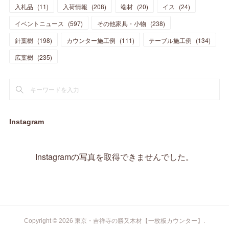
(
10
)
(
14
)
入札品
(
11
)
入荷情報
(
208
)
端材
(
20
)
イス
(
24
)
(
17
)
(
20
)
(
3
)
(
11
)
(
14
)
(
6
)
(
9
)
(
11
)
(
15
)
イベントニュース
(
597
)
その他家具・小物
(
238
)
(
12
)
(
17
)
(
18
)
針葉樹
(
12
(
198
)
)
カウンター施工例
(
111
)
テーブル施工例
(
134
)
(
11
)
(
13
)
(
13
)
(
9
)
広葉樹
(
235
)
(
15
)
(
19
)
(
16
)
(
13
)
(
10
)
(
16
)
(
11
)
(
13
)
(
14
)
(
14
)
(
13
)
(
13
)
(
20
)
(
4
)
(
15
)
(
8
)
(
18
)
(
16
)
Instagram
(
16
)
(
10
)
(
16
)
(
13
)
(
11
)
(
13
)
(
2
)
Instagramの写真を取得できませんでした。
(
9
)
(
1
)
Copyright ©
2026
東京・吉祥寺の勝又木材【一枚板カウンター】
.