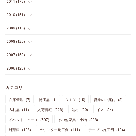
(
31
)
(
6
)
2011
(
176
)
(
14
)
(
21
)
(
18
)
(
37
)
(
35
)
(
21
)
(
18
)
(
20
)
(
20
)
(
27
)
(
13
)
2010
(
151
)
(
14
)
(
35
)
(
19
)
(
34
)
(
37
)
(
20
)
(
24
)
(
22
)
(
18
)
(
26
)
(
22
)
(
12
)
2009
(
116
)
(
23
)
(
30
)
(
27
)
(
26
)
(
46
)
(
41
)
(
24
)
(
10
)
(
12
)
(
15
)
(
15
)
(
6
)
2008
(
120
)
(
12
)
(
48
)
(
32
)
(
22
)
(
30
)
(
25
)
(
11
)
(
13
)
(
15
)
(
10
)
(
8
)
(
13
)
2007
(
152
)
(
21
)
(
33
)
(
20
)
(
29
)
(
44
)
(
11
)
(
14
)
(
12
)
(
9
)
(
8
)
(
13
)
(
9
)
2006
(
120
)
(
39
)
(
30
)
(
28
)
(
19
)
(
23
)
(
18
)
(
10
)
(
10
)
(
7
)
(
7
)
(
13
)
(
5
)
カテゴリ
(
11
)
(
44
)
(
14
)
(
31
)
(
28
)
(
15
)
(
12
)
(
7
)
(
8
)
(
11
)
(
14
)
在庫管理
(
7
)
特価品
(
1
)
ＤＩＹ
(
15
)
営業のご案内
(
8
)
(
23
)
(
23
)
(
17
)
(
18
)
(
13
)
(
23
)
(
5
)
(
5
)
(
10
)
(
14
)
入札品
(
11
)
入荷情報
(
208
)
端材
(
20
)
イス
(
24
)
(
17
)
(
20
)
(
3
)
(
11
)
(
14
)
(
6
)
(
9
)
(
11
)
(
15
)
イベントニュース
(
597
)
その他家具・小物
(
238
)
(
12
)
(
17
)
(
18
)
針葉樹
(
12
(
198
)
)
カウンター施工例
(
111
)
テーブル施工例
(
134
)
(
11
)
(
13
)
(
13
)
(
9
)