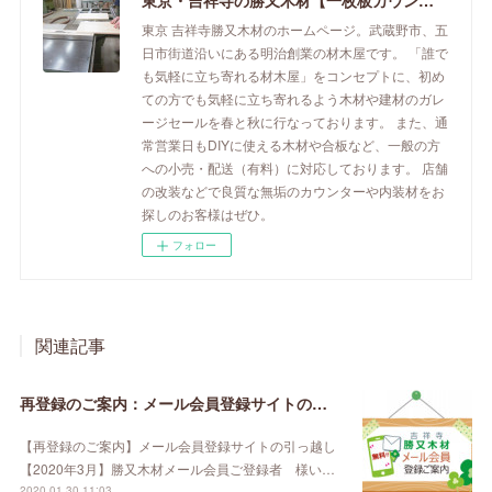
東京・吉祥寺の勝又木材【一枚板カウンター】
東京 吉祥寺勝又木材のホームページ。武蔵野市、五
日市街道沿いにある明治創業の材木屋です。 「誰で
も気軽に立ち寄れる材木屋」をコンセプトに、初め
ての方でも気軽に立ち寄れるよう木材や建材のガレ
ージセールを春と秋に行なっております。 また、通
常営業日もDIYに使える木材や合板など、一般の方
への小売・配送（有料）に対応しております。 店舗
の改装などで良質な無垢のカウンターや内装材をお
探しのお客様はぜひ。
フォロー
関連記事
再登録のご案内：メール会員登録サイトの引っ越し【2020年3月】
【再登録のご案内】メール会員登録サイトの引っ越し
【2020年3月】勝又木材メール会員ご登録者 様い…
2020.01.30 11:03