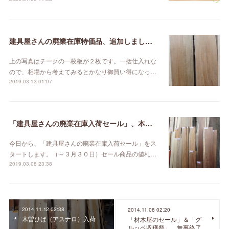
建具屋さんの廃業在庫特価品、追加しました。
上の写真はチークの一枚板が２枚です。一括仕入れな
ので、相場から考えてみるとかなり御買い得になっ…
2019.03.13 01:07
「建具屋さんの廃業在庫入荷セール」、本日スタート！
今日から、「建具屋さんの廃業在庫入荷セール」をス
タートします。（～３月３０日）セール商品の値札…
2019.03.08 23:38
2014.11.12 02:38
2014.11.08 02:20
木曽ひば（アスナロ）入荷
「材木屋のセール」＆「グ
ルッペ収穫祭」、無事終了