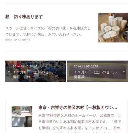
桧 切り株あります
スツールに使うサイズの「桧の切り株」を在庫販売し
ています。気軽にご来店、お問い合わせ下さい。
2025.12.12 00:51
2014.11.10 22:42
2014.11.07 02:52
１１月８日（土）のセール
１１月８日（土）のセール
情報 最終
情報㉜
東京・吉祥寺の勝又木材【一枚板カウンター】
東京 吉祥寺勝又木材のホームページ。武蔵野市、五
日市街道沿いにある明治創業の材木屋です。 「誰で
も気軽に立ち寄れる材木屋」をコンセプトに、初め