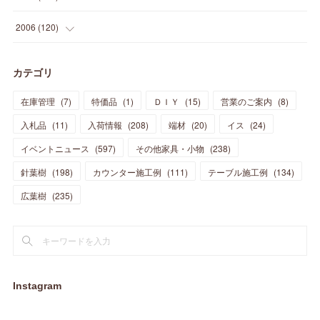
(
21
)
(
33
)
(
20
)
(
29
)
(
44
)
(
11
)
(
14
)
(
12
)
(
9
)
(
8
)
(
13
)
(
9
)
2006
(
120
)
(
39
)
(
30
)
(
28
)
(
19
)
(
23
)
(
18
)
(
10
)
(
10
)
(
7
)
(
7
)
(
13
)
(
5
)
カテゴリ
(
11
)
(
44
)
(
14
)
(
31
)
(
28
)
(
15
)
(
12
)
(
7
)
(
8
)
(
11
)
(
14
)
在庫管理
(
7
)
特価品
(
1
)
ＤＩＹ
(
15
)
営業のご案内
(
8
)
(
23
)
(
23
)
(
17
)
(
18
)
(
13
)
(
23
)
(
5
)
(
5
)
(
10
)
(
14
)
入札品
(
11
)
入荷情報
(
208
)
端材
(
20
)
イス
(
24
)
(
17
)
(
20
)
(
3
)
(
11
)
(
14
)
(
6
)
(
9
)
(
11
)
(
15
)
イベントニュース
(
597
)
その他家具・小物
(
238
)
(
12
)
(
17
)
(
18
)
針葉樹
(
12
(
198
)
)
カウンター施工例
(
111
)
テーブル施工例
(
134
)
(
11
)
(
13
)
(
13
)
(
9
)
広葉樹
(
235
)
(
15
)
(
19
)
(
16
)
(
13
)
(
10
)
(
16
)
(
11
)
(
13
)
(
14
)
(
14
)
(
13
)
(
13
)
(
20
)
(
4
)
(
15
)
(
8
)
(
18
)
(
16
)
Instagram
(
16
)
(
10
)
(
16
)
(
13
)