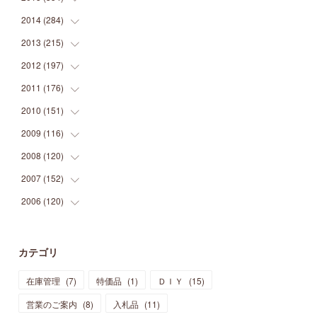
(
9
)
(
5
)
(
9
)
(
25
)
(
16
)
(
15
)
(
26
)
(
30
)
2014
(
284
(
15
)
)
(
12
)
(
5
)
(
12
)
(
25
)
(
22
)
(
12
)
(
20
)
(
28
)
(
45
)
2013
(
215
(
13
)
)
(
2
)
(
5
)
(
14
)
(
24
)
(
20
)
(
19
)
(
16
)
(
23
)
(
33
)
(
34
)
2012
(
197
(
11
)
)
(
5
)
(
21
)
(
24
)
(
40
)
(
28
)
(
24
)
(
13
)
(
24
)
(
29
)
(
31
)
2011
(
176
(
6
)
)
(
14
)
(
21
)
(
18
)
(
37
)
(
35
)
(
21
)
(
18
)
(
20
)
(
20
)
(
27
)
2010
(
151
(
13
)
)
(
14
)
(
35
)
(
19
)
(
34
)
(
37
)
(
20
)
(
24
)
(
22
)
(
18
)
(
26
)
(
22
)
2009
(
116
(
12
)
)
(
23
)
(
30
)
(
27
)
(
26
)
(
46
)
(
41
)
(
24
)
(
10
)
(
12
)
(
15
)
(
15
)
2008
(
120
(
6
)
)
(
12
)
(
48
)
(
32
)
(
22
)
(
30
)
(
25
)
(
11
)
(
13
)
(
15
)
(
10
)
(
8
)
2007
(
152
(
13
)
)
(
21
)
(
33
)
(
20
)
(
29
)
(
44
)
(
11
)
(
14
)
(
12
)
(
9
)
(
8
)
(
13
)
2006
(
120
(
9
)
)
(
39
)
(
30
)
(
28
)
(
19
)
(
23
)
(
18
)
(
10
)
(
10
)
(
7
)
(
7
)
(
13
)
(
5
)
(
11
)
(
44
)
(
14
)
(
31
)
(
28
)
(
15
)
(
12
)
(
7
)
(
8
)
(
11
)
(
14
)
カテゴリ
(
23
)
(
23
)
(
17
)
(
18
)
(
13
)
(
23
)
(
5
)
(
5
)
(
10
)
(
14
)
在庫管理
(
7
)
特価品
(
1
)
ＤＩＹ
(
15
)
(
17
)
(
20
)
(
3
)
(
11
)
(
14
)
(
6
)
(
9
)
(
11
)
(
15
)
営業のご案内
(
8
)
入札品
(
11
)
(
12
)
(
17
)
(
18
)
(
12
)
(
11
)
(
13
)
(
13
)
(
9
)