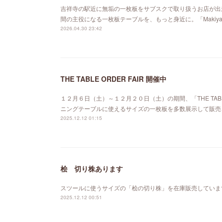
吉祥寺の駅近に無垢の一枚板をサブスクで取り扱うお店が出来ました。「MA
間の主役になる一枚板テーブルを、もっと身近に。「Maki
2026.04.30 23:42
THE TABLE ORDER FAIR 開催中
１２月６日（土）～１２月２０日（土）の期間、「THE TABL
ニングテーブルに使えるサイズの一枚板を多数展示して販売
2025.12.12 01:15
桧 切り株あります
スツールに使うサイズの「桧の切り株」を在庫販売していま
2025.12.12 00:51