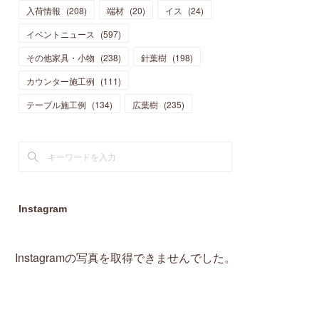
入荷情報
(
208
)
端材
(
20
)
イス
(
24
)
(
15
)
(
19
)
(
16
)
(
13
)
(
10
)
(
16
)
(
11
)
イベントニュース
(
597
)
(
13
)
(
14
)
(
14
)
(
13
)
(
13
)
(
20
)
その他家具・小物
(
4
)
(
238
)
針葉樹
(
198
)
(
15
)
(
8
)
(
18
)
(
16
)
(
16
)
カウンター施工例
(
10
)
(
111
)
(
16
)
(
13
)
(
11
)
(
13
)
テーブル施工例
(
2
)
(
134
)
広葉樹
(
235
)
(
9
)
(
1
)
Instagram
Instagramの写真を取得できませんでした。