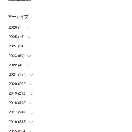
アーカイブ
2026
(
1
)
2025
(
16
(
1
)
)
2024
(
14
(
2
)
)
(
1
)
2023
(
60
(
1
)
)
(
1
)
(
2
)
2022
(
46
(
1
)
)
(
4
)
(
1
)
(
3
)
2021
(
157
(
2
)
)
(
2
)
(
7
)
(
5
)
(
1
)
2020
(
292
(
6
)
)
(
1
)
(
3
)
(
5
)
(
3
)
(
27
)
2019
(
292
(
14
)
)
(
5
)
(
4
)
(
4
)
(
14
)
(
35
)
2018
(
302
(
21
)
)
(
5
)
(
8
)
(
11
)
(
22
)
(
35
)
2017
(
348
(
18
)
)
(
6
)
(
2
)
(
7
)
(
22
)
(
37
)
(
29
)
2016
(
282
(
23
)
)
(
8
)
(
6
)
(
8
)
(
22
)
(
22
)
(
14
)
(
37
)
2015
(
354
(
18
)
)