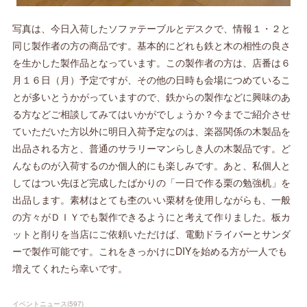
写真は、今日入荷したソファテーブルとデスクで、情報１・２と
同じ製作者の方の商品です。基本的にどれも鉄と木の相性の良さ
を生かした製作品となっています。この製作者の方は、店番は６
月１６日（月）予定ですが、その他の日時も会場につめているこ
とが多いとうかがっていますので、鉄からの製作などに興味のあ
る方などご相談してみてはいかがでしょうか？今までご紹介させ
ていただいた方以外に明日入荷予定なのは、楽器関係の木製品を
出品される方と、普通のサラリーマンらしき人の木製品です。ど
んなものが入荷するのか個人的にも楽しみです。あと、私個人と
してはつい先ほど完成したばかりの「一日で作る栗の勉強机」を
出品します。素材はとても杢のいい栗材を使用しながらも、一般
の方々がＤＩＹでも製作できるようにと考えて作りました。板カ
ットと削りを当店にご依頼いただけば、電動ドライバーとサンダ
ーで製作可能です。これをきっかけにDIYを始める方が一人でも
増えてくれたら幸いです。
イベントニュース
(
597
)