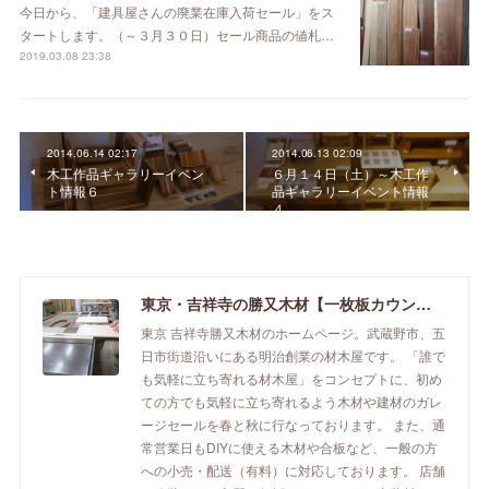
今日から、「建具屋さんの廃業在庫入荷セール」をス
タートします。（～３月３０日）セール商品の値札…
2019.03.08 23:38
2014.06.14 02:17
2014.06.13 02:09
木工作品ギャラリーイベン
６月１４日（土）～木工作
ト情報６
品ギャラリーイベント情報
４
東京・吉祥寺の勝又木材【一枚板カウンター】
東京 吉祥寺勝又木材のホームページ。武蔵野市、五
日市街道沿いにある明治創業の材木屋です。 「誰で
も気軽に立ち寄れる材木屋」をコンセプトに、初め
ての方でも気軽に立ち寄れるよう木材や建材のガレ
ージセールを春と秋に行なっております。 また、通
常営業日もDIYに使える木材や合板など、一般の方
への小売・配送（有料）に対応しております。 店舗