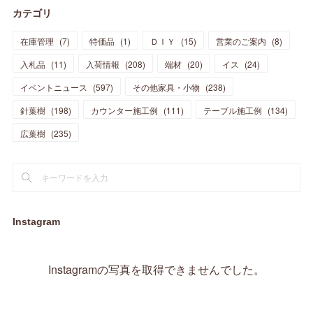
カテゴリ
(
11
)
(
44
)
(
14
)
(
31
)
(
28
)
(
15
)
(
12
)
(
7
)
(
8
)
(
11
)
(
14
)
在庫管理
(
7
)
特価品
(
1
)
ＤＩＹ
(
15
)
営業のご案内
(
8
)
(
23
)
(
23
)
(
17
)
(
18
)
(
13
)
(
23
)
(
5
)
(
5
)
(
10
)
(
14
)
入札品
(
11
)
入荷情報
(
208
)
端材
(
20
)
イス
(
24
)
(
17
)
(
20
)
(
3
)
(
11
)
(
14
)
(
6
)
(
9
)
(
11
)
(
15
)
イベントニュース
(
597
)
その他家具・小物
(
238
)
(
12
)
(
17
)
(
18
)
針葉樹
(
12
(
198
)
)
カウンター施工例
(
111
)
テーブル施工例
(
134
)
(
11
)
(
13
)
(
13
)
(
9
)
広葉樹
(
235
)
(
15
)
(
19
)
(
16
)
(
13
)
(
10
)
(
16
)
(
11
)
(
13
)
(
14
)
(
14
)
(
13
)
(
13
)
(
20
)
(
4
)
(
15
)
(
8
)
(
18
)
(
16
)
Instagram
(
16
)
(
10
)
(
16
)
(
13
)
(
11
)
(
13
)
(
2
)
Instagramの写真を取得できませんでした。
(
9
)
(
1
)