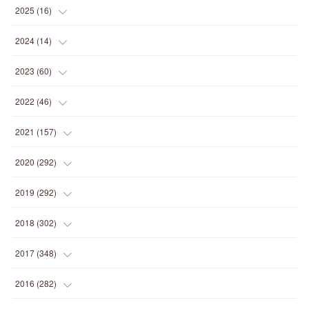
(
1
)
2025
(
16
)
(
2
)
2024
(
14
)
(
1
)
(
1
)
2023
(
60
)
(
1
)
(
2
)
(
1
)
2022
(
46
)
(
4
)
(
1
)
(
3
)
(
2
)
2021
(
157
)
(
2
)
(
7
)
(
5
)
(
1
)
(
6
)
2020
(
292
)
(
1
)
(
3
)
(
5
)
(
3
)
(
27
)
(
14
)
2019
(
292
)
(
5
)
(
4
)
(
4
)
(
14
)
(
35
)
(
21
)
2018
(
302
)
(
5
)
(
8
)
(
11
)
(
22
)
(
35
)
(
18
)
2017
(
348
)
(
6
)
(
2
)
(
7
)
(
22
)
(
37
)
(
29
)
(
23
)
2016
(
282
)
(
8
)
(
6
)
(
8
)
(
22
)
(
22
)