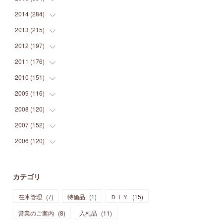
(
9
)
(
5
)
(
9
)
(
25
)
(
16
)
(
15
)
(
26
)
(
30
)
2014
(
284
(
15
)
)
(
12
)
(
5
)
(
12
)
(
25
)
(
22
)
(
12
)
(
20
)
(
28
)
(
45
)
2013
(
215
(
13
)
)
(
2
)
(
5
)
(
14
)
(
24
)
(
20
)
(
19
)
(
16
)
(
23
)
(
33
)
(
34
)
2012
(
197
(
11
)
)
(
5
)
(
21
)
(
24
)
(
40
)
(
28
)
(
24
)
(
13
)
(
24
)
(
29
)
(
31
)
2011
(
176
(
6
)
)
(
14
)
(
21
)
(
18
)
(
37
)
(
35
)
(
21
)
(
18
)
(
20
)
(
20
)
(
27
)
2010
(
151
(
13
)
)
(
14
)
(
35
)
(
19
)
(
34
)
(
37
)
(
20
)
(
24
)
(
22
)
(
18
)
(
26
)
(
22
)
2009
(
116
(
12
)
)
(
23
)
(
30
)
(
27
)
(
26
)
(
46
)
(
41
)
(
24
)
(
10
)
(
12
)
(
15
)
(
15
)
2008
(
120
(
6
)
)
(
12
)
(
48
)
(
32
)
(
22
)
(
30
)
(
25
)
(
11
)
(
13
)
(
15
)
(
10
)
(
8
)
2007
(
152
(
13
)
)
(
21
)
(
33
)
(
20
)
(
29
)
(
44
)
(
11
)
(
14
)
(
12
)
(
9
)
(
8
)
(
13
)
2006
(
120
(
9
)
)
(
39
)
(
30
)
(
28
)
(
19
)
(
23
)
(
18
)
(
10
)
(
10
)
(
7
)
(
7
)
(
13
)
(
5
)
(
11
)
(
44
)
(
14
)
(
31
)
(
28
)
(
15
)
(
12
)
(
7
)
(
8
)
(
11
)
(
14
)
カテゴリ
(
23
)
(
23
)
(
17
)
(
18
)
(
13
)
(
23
)
(
5
)
(
5
)
(
10
)
(
14
)
在庫管理
(
7
)
特価品
(
1
)
ＤＩＹ
(
15
)
(
17
)
(
20
)
(
3
)
(
11
)
(
14
)
(
6
)
(
9
)
(
11
)
(
15
)
営業のご案内
(
8
)
入札品
(
11
)
(
12
)
(
17
)
(
18
)
(
12
)
(
11
)
(
13
)
(
13
)
(
9
)