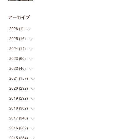
アーカイブ
2026
(
1
)
2025
(
16
(
1
)
)
2024
(
14
(
2
)
)
(
1
)
2023
(
60
(
1
)
)
(
1
)
(
2
)
2022
(
46
(
1
)
)
(
4
)
(
1
)
(
3
)
2021
(
157
(
2
)
)
(
2
)
(
7
)
(
5
)
(
1
)
2020
(
292
(
6
)
)
(
1
)
(
3
)
(
5
)
(
3
)
(
27
)
2019
(
292
(
14
)
)
(
5
)
(
4
)
(
4
)
(
14
)
(
35
)
2018
(
302
(
21
)
)
(
5
)
(
8
)
(
11
)
(
22
)
(
35
)
2017
(
348
(
18
)
)
(
6
)
(
2
)
(
7
)
(
22
)
(
37
)
(
29
)
2016
(
282
(
23
)
)
(
8
)
(
6
)
(
8
)
(
22
)
(
22
)
(
14
)
(
37
)
2015
(
354
(
18
)
)