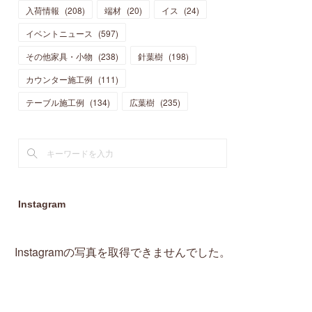
入荷情報
(
208
)
端材
(
20
)
イス
(
24
)
(
15
)
(
19
)
(
16
)
(
13
)
(
10
)
(
16
)
(
11
)
イベントニュース
(
597
)
(
13
)
(
14
)
(
14
)
(
13
)
(
13
)
(
20
)
その他家具・小物
(
4
)
(
238
)
針葉樹
(
198
)
(
15
)
(
8
)
(
18
)
(
16
)
(
16
)
カウンター施工例
(
10
)
(
111
)
(
16
)
(
13
)
(
11
)
(
13
)
テーブル施工例
(
2
)
(
134
)
広葉樹
(
235
)
(
9
)
(
1
)
Instagram
Instagramの写真を取得できませんでした。