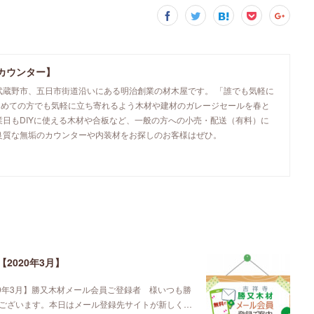
カウンター】
武蔵野市、五日市街道沿いにある明治創業の材木屋です。 「誰でも気軽に
初めての方でも気軽に立ち寄れるよう木材や建材のガレージセールを春と
業日もDIYに使える木材や合板など、一般の方への小売・配送（有料）に
良質な無垢のカウンターや内装材をお探しのお客様はぜひ。
2020年3月】
0年3月】勝又木材メール会員ご登録者 様いつも勝
ございます。本日はメール登録先サイトが新しく…