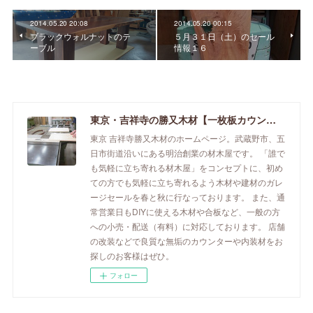
2014.05.20 20:08
2014.05.20 00:15
ブラックウォルナットのテ
５月３１日（土）のセール
ーブル
情報１６
東京・吉祥寺の勝又木材【一枚板カウンター】
東京 吉祥寺勝又木材のホームページ。武蔵野市、五
日市街道沿いにある明治創業の材木屋です。 「誰で
も気軽に立ち寄れる材木屋」をコンセプトに、初め
ての方でも気軽に立ち寄れるよう木材や建材のガレ
ージセールを春と秋に行なっております。 また、通
常営業日もDIYに使える木材や合板など、一般の方
への小売・配送（有料）に対応しております。 店舗
の改装などで良質な無垢のカウンターや内装材をお
探しのお客様はぜひ。
フォロー