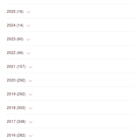
(
1
)
2025
(
16
)
(
2
)
2024
(
14
)
(
1
)
(
1
)
2023
(
60
)
(
1
)
(
2
)
(
1
)
2022
(
46
)
(
4
)
(
1
)
(
3
)
(
2
)
2021
(
157
)
(
2
)
(
7
)
(
5
)
(
1
)
(
6
)
2020
(
292
)
(
1
)
(
3
)
(
5
)
(
3
)
(
27
)
(
14
)
2019
(
292
)
(
5
)
(
4
)
(
4
)
(
14
)
(
35
)
(
21
)
2018
(
302
)
(
5
)
(
8
)
(
11
)
(
22
)
(
35
)
(
18
)
2017
(
348
)
(
6
)
(
2
)
(
7
)
(
22
)
(
37
)
(
29
)
(
23
)
2016
(
282
)