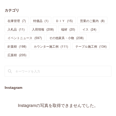
(
28
)
(
19
)
(
23
)
(
18
)
(
10
)
(
10
)
(
7
)
(
7
)
(
13
)
(
5
)
カテゴリ
(
11
)
(
44
)
(
14
)
(
31
)
(
28
)
(
15
)
(
12
)
(
7
)
(
8
)
(
11
)
(
14
)
在庫管理
(
7
)
特価品
(
1
)
ＤＩＹ
(
15
)
営業のご案内
(
8
)
(
23
)
(
23
)
(
17
)
(
18
)
(
13
)
(
23
)
(
5
)
(
5
)
(
10
)
(
14
)
入札品
(
11
)
入荷情報
(
208
)
端材
(
20
)
イス
(
24
)
(
17
)
(
20
)
(
3
)
(
11
)
(
14
)
(
6
)
(
9
)
(
11
)
(
15
)
イベントニュース
(
597
)
その他家具・小物
(
238
)
(
12
)
(
17
)
(
18
)
針葉樹
(
12
(
198
)
)
カウンター施工例
(
111
)
テーブル施工例
(
134
)
(
11
)
(
13
)
(
13
)
(
9
)
広葉樹
(
235
)
(
15
)
(
19
)
(
16
)
(
13
)
(
10
)
(
16
)
(
11
)
(
13
)
(
14
)
(
14
)
(
13
)
(
13
)
(
20
)
(
4
)
(
15
)
(
8
)
(
18
)
(
16
)
Instagram
(
16
)
(
10
)
(
16
)
(
13
)
(
11
)
(
13
)
(
2
)
Instagramの写真を取得できませんでした。
(
9
)
(
1
)