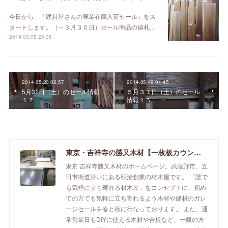
今日から、「建具屋さんの廃業在庫入荷セール」をス
タートします。（～３月３０日）セール商品の値札…
2019.03.08 23:38
2014.05.20 02:57
2014.05.19 01:45
5月31日（土）のセール情報
５月３１日（土）のセール
１７
情報１５
東京・吉祥寺の勝又木材【一枚板カウンター】
東京 吉祥寺勝又木材のホームページ。武蔵野市、五
日市街道沿いにある明治創業の材木屋です。 「誰で
も気軽に立ち寄れる材木屋」をコンセプトに、初め
ての方でも気軽に立ち寄れるよう木材や建材のガレ
ージセールを春と秋に行なっております。 また、通
常営業日もDIYに使える木材や合板など、一般の方