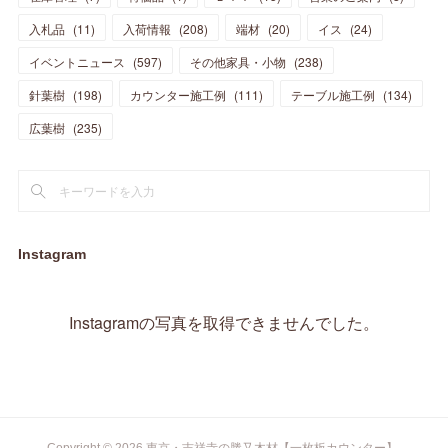
(
23
)
(
23
)
(
17
)
(
18
)
(
13
)
(
23
)
(
5
)
(
5
)
(
10
)
(
14
)
入札品
(
11
)
入荷情報
(
208
)
端材
(
20
)
イス
(
24
)
(
17
)
(
20
)
(
3
)
(
11
)
(
14
)
(
6
)
(
9
)
(
11
)
(
15
)
イベントニュース
(
597
)
その他家具・小物
(
238
)
(
12
)
(
17
)
(
18
)
針葉樹
(
12
(
198
)
)
カウンター施工例
(
111
)
テーブル施工例
(
134
)
(
11
)
(
13
)
(
13
)
(
9
)
広葉樹
(
235
)
(
15
)
(
19
)
(
16
)
(
13
)
(
10
)
(
16
)
(
11
)
(
13
)
(
14
)
(
14
)
(
13
)
(
13
)
(
20
)
(
4
)
(
15
)
(
8
)
(
18
)
(
16
)
Instagram
(
16
)
(
10
)
(
16
)
(
13
)
(
11
)
(
13
)
(
2
)
Instagramの写真を取得できませんでした。
(
9
)
(
1
)