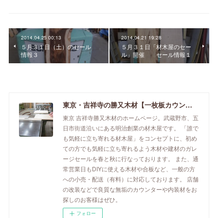
2014.04.25 00:13
2014.04.21 19:28
５月３１日（土）のセール
５月３１日「材木屋のセー
情報３
ル」開催 セール情報１
東京・吉祥寺の勝又木材【一枚板カウンター】
東京 吉祥寺勝又木材のホームページ。武蔵野市、五
日市街道沿いにある明治創業の材木屋です。 「誰で
も気軽に立ち寄れる材木屋」をコンセプトに、初め
ての方でも気軽に立ち寄れるよう木材や建材のガレ
ージセールを春と秋に行なっております。 また、通
常営業日もDIYに使える木材や合板など、一般の方
への小売・配送（有料）に対応しております。 店舗
の改装などで良質な無垢のカウンターや内装材をお
探しのお客様はぜひ。
フォロー