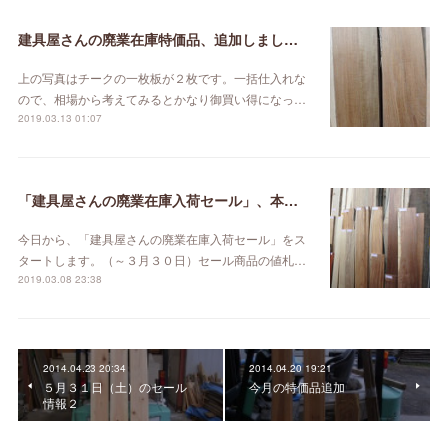
建具屋さんの廃業在庫特価品、追加しました。
上の写真はチークの一枚板が２枚です。一括仕入れな
ので、相場から考えてみるとかなり御買い得になっ…
2019.03.13 01:07
「建具屋さんの廃業在庫入荷セール」、本日スタート！
今日から、「建具屋さんの廃業在庫入荷セール」をス
タートします。（～３月３０日）セール商品の値札…
2019.03.08 23:38
2014.04.23 20:34
2014.04.20 19:21
５月３１日（土）のセール
今月の特価品追加
情報２