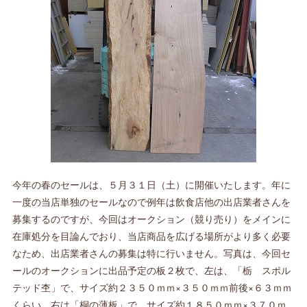
今年の春のセールは、５月３１日（土）に開催いたします。年に
一度の当店単独のセールなので例年は飲食店他の出店業者さんを
募集するのですが、今回はオークション（競り売り）をメインに
在庫処分を目論んでおり、当店商品を広げる場所がより多く必要
なため、出店業者さんの募集は特に行いません。写真は、今回セ
ールのオークションに出品予定の板２枚で、左は、「栃 スポル
テッド杢」で、サイズ約２３５０ｍｍ×３５０ｍｍ前後×６３ｍｍ
くらい。右は「桐の薄板」で、サイズ約１８５０ｍｍ×３７０ｍ