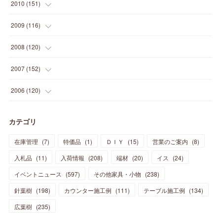
(
20
)
(
27
)
(
13
)
2010
(
151
)
(
14
)
(
35
)
(
19
)
(
34
)
(
37
)
(
20
)
(
24
)
(
22
)
(
18
)
(
26
)
(
22
)
(
12
)
2009
(
116
)
(
23
)
(
30
)
(
27
)
(
26
)
(
46
)
(
41
)
(
24
)
(
10
)
(
12
)
(
15
)
(
15
)
(
6
)
2008
(
120
)
(
12
)
(
48
)
(
32
)
(
22
)
(
30
)
(
25
)
(
11
)
(
13
)
(
15
)
(
10
)
(
8
)
(
13
)
2007
(
152
)
(
21
)
(
33
)
(
20
)
(
29
)
(
44
)
(
11
)
(
14
)
(
12
)
(
9
)
(
8
)
(
13
)
(
9
)
2006
(
120
)
(
39
)
(
30
)
(
28
)
(
19
)
(
23
)
(
18
)
(
10
)
(
10
)
(
7
)
(
7
)
(
13
)
(
5
)
カテゴリ
(
11
)
(
44
)
(
14
)
(
31
)
(
28
)
(
15
)
(
12
)
(
7
)
(
8
)
(
11
)
(
14
)
在庫管理
(
7
)
特価品
(
1
)
ＤＩＹ
(
15
)
営業のご案内
(
8
)
(
23
)
(
23
)
(
17
)
(
18
)
(
13
)
(
23
)
(
5
)
(
5
)
(
10
)
(
14
)
入札品
(
11
)
入荷情報
(
208
)
端材
(
20
)
イス
(
24
)
(
17
)
(
20
)
(
3
)
(
11
)
(
14
)
(
6
)
(
9
)
(
11
)
(
15
)
イベントニュース
(
597
)
その他家具・小物
(
238
)
(
12
)
(
17
)
(
18
)
針葉樹
(
12
(
198
)
)
カウンター施工例
(
111
)
テーブル施工例
(
134
)
(
11
)
(
13
)
(
13
)
(
9
)
広葉樹
(
235
)
(
15
)
(
19
)
(
16
)
(
13
)
(
10
)
(
16
)
(
11
)