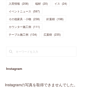
入荷情報
(
208
)
端材
(
20
)
イス
(
24
)
(
15
)
(
19
)
(
16
)
(
13
)
(
10
)
(
16
)
(
11
)
イベントニュース
(
597
)
(
13
)
(
14
)
(
14
)
(
13
)
(
13
)
(
20
)
その他家具・小物
(
4
)
(
238
)
針葉樹
(
198
)
(
15
)
(
8
)
(
18
)
(
16
)
(
16
)
カウンター施工例
(
10
)
(
111
)
(
16
)
(
13
)
(
11
)
(
13
)
テーブル施工例
(
2
)
(
134
)
広葉樹
(
235
)
(
9
)
(
1
)
Instagram
Instagramの写真を取得できませんでした。