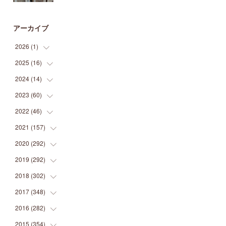
アーカイブ
2026
(
1
)
2025
(
16
(
1
)
)
2024
(
14
(
2
)
)
(
1
)
2023
(
60
(
1
)
)
(
1
)
(
2
)
2022
(
46
(
1
)
)
(
4
)
(
1
)
(
3
)
2021
(
157
(
2
)
)
(
2
)
(
7
)
(
5
)
(
1
)
2020
(
292
(
6
)
)
(
1
)
(
3
)
(
5
)
(
3
)
(
27
)
2019
(
292
(
14
)
)
(
5
)
(
4
)
(
4
)
(
14
)
(
35
)
2018
(
302
(
21
)
)
(
5
)
(
8
)
(
11
)
(
22
)
(
35
)
2017
(
348
(
18
)
)
(
6
)
(
2
)
(
7
)
(
22
)
(
37
)
(
29
)
2016
(
282
(
23
)
)
(
8
)
(
6
)
(
8
)
(
22
)
(
22
)
(
14
)
(
37
)
2015
(
354
(
18
)
)