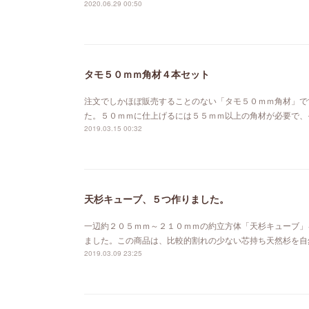
2020.06.29 00:50
タモ５０ｍｍ角材４本セット
注文でしかほぼ販売することのない「タモ５０ｍｍ角材」で
た。５０ｍｍに仕上げるには５５ｍｍ以上の角材が必要で、
2019.03.15 00:32
天杉キューブ、５つ作りました。
一辺約２０５ｍｍ～２１０ｍｍの約立方体「天杉キューブ」
ました。この商品は、比較的割れの少ない芯持ち天然杉を自
2019.03.09 23:25