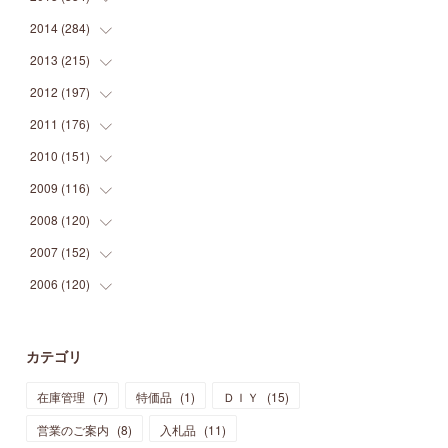
(
9
)
(
5
)
(
9
)
(
25
)
(
16
)
(
15
)
(
26
)
(
30
)
2014
(
284
(
15
)
)
(
12
)
(
5
)
(
12
)
(
25
)
(
22
)
(
12
)
(
20
)
(
28
)
(
45
)
2013
(
215
(
13
)
)
(
2
)
(
5
)
(
14
)
(
24
)
(
20
)
(
19
)
(
16
)
(
23
)
(
33
)
(
34
)
2012
(
197
(
11
)
)
(
5
)
(
21
)
(
24
)
(
40
)
(
28
)
(
24
)
(
13
)
(
24
)
(
29
)
(
31
)
2011
(
176
(
6
)
)
(
14
)
(
21
)
(
18
)
(
37
)
(
35
)
(
21
)
(
18
)
(
20
)
(
20
)
(
27
)
2010
(
151
(
13
)
)
(
14
)
(
35
)
(
19
)
(
34
)
(
37
)
(
20
)
(
24
)
(
22
)
(
18
)
(
26
)
(
22
)
2009
(
116
(
12
)
)
(
23
)
(
30
)
(
27
)
(
26
)
(
46
)
(
41
)
(
24
)
(
10
)
(
12
)
(
15
)
(
15
)
2008
(
120
(
6
)
)
(
12
)
(
48
)
(
32
)
(
22
)
(
30
)
(
25
)
(
11
)
(
13
)
(
15
)
(
10
)
(
8
)
2007
(
152
(
13
)
)
(
21
)
(
33
)
(
20
)
(
29
)
(
44
)
(
11
)
(
14
)
(
12
)
(
9
)
(
8
)
(
13
)
2006
(
120
(
9
)
)
(
39
)
(
30
)
(
28
)
(
19
)
(
23
)
(
18
)
(
10
)
(
10
)
(
7
)
(
7
)
(
13
)
(
5
)
(
11
)
(
44
)
(
14
)
(
31
)
(
28
)
(
15
)
(
12
)
(
7
)
(
8
)
(
11
)
(
14
)
カテゴリ
(
23
)
(
23
)
(
17
)
(
18
)
(
13
)
(
23
)
(
5
)
(
5
)
(
10
)
(
14
)
在庫管理
(
7
)
特価品
(
1
)
ＤＩＹ
(
15
)
(
17
)
(
20
)
(
3
)
(
11
)
(
14
)
(
6
)
(
9
)
(
11
)
(
15
)
営業のご案内
(
8
)
入札品
(
11
)
(
12
)
(
17
)
(
18
)
(
12
)
(
11
)
(
13
)
(
13
)
(
9
)