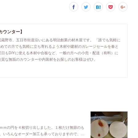
カウンター】
武蔵野市、五日市街道沿いにある明治創業の材木屋です。 「誰でも気軽に
初めての方でも気軽に立ち寄れるよう木材や建材のガレージセールを春と
業日もDIYに使える木材や合板など、一般の方への小売・配送（有料）に
良質な無垢のカウンターや内装材をお探しのお客様はぜひ。
ｍｍの円を４枚切り出しました。１枚だけ無節のも
、いろんなオーダー加工も承っておりますので、…