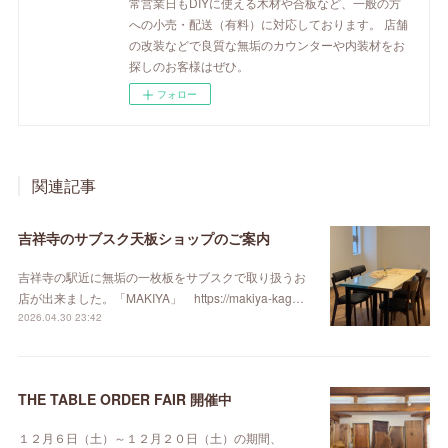
常営業日もDIYに使える木材や合板など、一般の方
への小売・配送（有料）に対応しております。 店舗
の改装などで良質な無垢のカウンターや内装材をお
探しのお客様はぜひ。
フォロー
関連記事
吉祥寺のサブスク天板ショップのご案内
吉祥寺の駅近に無垢の一枚板をサブスクで取り扱うお
店が出来ました。「MAKIYA」 https://makiya-kag…
2026.04.30 23:42
THE TABLE ORDER FAIR 開催中
１２月６日（土）～１２月２０日（土）の期間、