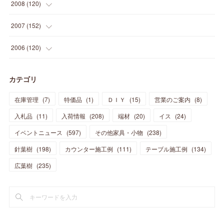
(
15
)
(
15
)
(
6
)
2008
(
120
)
(
12
)
(
48
)
(
32
)
(
22
)
(
30
)
(
25
)
(
11
)
(
13
)
(
15
)
(
10
)
(
8
)
(
13
)
2007
(
152
)
(
21
)
(
33
)
(
20
)
(
29
)
(
44
)
(
11
)
(
14
)
(
12
)
(
9
)
(
8
)
(
13
)
(
9
)
2006
(
120
)
(
39
)
(
30
)
(
28
)
(
19
)
(
23
)
(
18
)
(
10
)
(
10
)
(
7
)
(
7
)
(
13
)
(
5
)
カテゴリ
(
11
)
(
44
)
(
14
)
(
31
)
(
28
)
(
15
)
(
12
)
(
7
)
(
8
)
(
11
)
(
14
)
在庫管理
(
7
)
特価品
(
1
)
ＤＩＹ
(
15
)
営業のご案内
(
8
)
(
23
)
(
23
)
(
17
)
(
18
)
(
13
)
(
23
)
(
5
)
(
5
)
(
10
)
(
14
)
入札品
(
11
)
入荷情報
(
208
)
端材
(
20
)
イス
(
24
)
(
17
)
(
20
)
(
3
)
(
11
)
(
14
)
(
6
)
(
9
)
(
11
)
(
15
)
イベントニュース
(
597
)
その他家具・小物
(
238
)
(
12
)
(
17
)
(
18
)
針葉樹
(
12
(
198
)
)
カウンター施工例
(
111
)
テーブル施工例
(
134
)
(
11
)
(
13
)
(
13
)
(
9
)
広葉樹
(
235
)
(
15
)
(
19
)
(
16
)
(
13
)
(
10
)
(
16
)
(
11
)
(
13
)
(
14
)
(
14
)
(
13
)
(
13
)
(
20
)
(
4
)
(
15
)
(
8
)
(
18
)
(
16
)