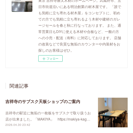
東京 吉祥寺勝又木材のホームページ。武蔵野市、五
日市街道沿いにある明治創業の材木屋です。 「誰で
も気軽に立ち寄れる材木屋」をコンセプトに、初め
ての方でも気軽に立ち寄れるよう木材や建材のガレ
ージセールを春と秋に行なっております。 また、通
常営業日もDIYに使える木材や合板など、一般の方
への小売・配送（有料）に対応しております。 店舗
の改装などで良質な無垢のカウンターや内装材をお
探しのお客様はぜひ。
フォロー
関連記事
吉祥寺のサブスク天板ショップのご案内
吉祥寺の駅近に無垢の一枚板をサブスクで取り扱うお
店が出来ました。「MAKIYA」 https://makiya-kag…
2026.04.30 23:42