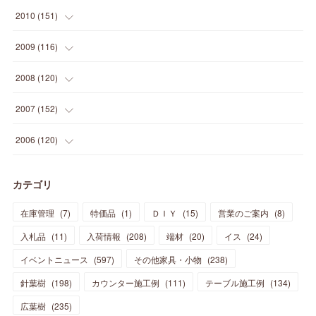
(
14
)
(
21
)
(
18
)
(
37
)
(
35
)
(
21
)
(
18
)
(
20
)
(
20
)
(
27
)
(
13
)
2010
(
151
)
(
14
)
(
35
)
(
19
)
(
34
)
(
37
)
(
20
)
(
24
)
(
22
)
(
18
)
(
26
)
(
22
)
(
12
)
2009
(
116
)
(
23
)
(
30
)
(
27
)
(
26
)
(
46
)
(
41
)
(
24
)
(
10
)
(
12
)
(
15
)
(
15
)
(
6
)
2008
(
120
)
(
12
)
(
48
)
(
32
)
(
22
)
(
30
)
(
25
)
(
11
)
(
13
)
(
15
)
(
10
)
(
8
)
(
13
)
2007
(
152
)
(
21
)
(
33
)
(
20
)
(
29
)
(
44
)
(
11
)
(
14
)
(
12
)
(
9
)
(
8
)
(
13
)
(
9
)
2006
(
120
)
(
39
)
(
30
)
(
28
)
(
19
)
(
23
)
(
18
)
(
10
)
(
10
)
(
7
)
(
7
)
(
13
)
(
5
)
カテゴリ
(
11
)
(
44
)
(
14
)
(
31
)
(
28
)
(
15
)
(
12
)
(
7
)
(
8
)
(
11
)
(
14
)
在庫管理
(
7
)
特価品
(
1
)
ＤＩＹ
(
15
)
営業のご案内
(
8
)
(
23
)
(
23
)
(
17
)
(
18
)
(
13
)
(
23
)
(
5
)
(
5
)
(
10
)
(
14
)
入札品
(
11
)
入荷情報
(
208
)
端材
(
20
)
イス
(
24
)
(
17
)
(
20
)
(
3
)
(
11
)
(
14
)
(
6
)
(
9
)
(
11
)
(
15
)
イベントニュース
(
597
)
その他家具・小物
(
238
)
(
12
)
(
17
)
(
18
)
針葉樹
(
12
(
198
)
)
カウンター施工例
(
111
)
テーブル施工例
(
134
)
(
11
)
(
13
)
(
13
)
(
9
)
広葉樹
(
235
)
(
15
)
(
19
)
(
16
)
(
13
)
(
10
)