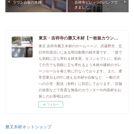
ラワン合板の本棚
吉祥寺ビレッジのパンフで
きました。
東京・吉祥寺の勝又木材【一枚板カウンター】
東京 吉祥寺勝又木材のホームページ。武蔵野市、五
日市街道沿いにある明治創業の材木屋です。 「誰で
も気軽に立ち寄れる材木屋」をコンセプトに、初め
ての方でも気軽に立ち寄れるよう木材や建材のガレ
ージセールを春と秋に行なっております。 また、通
常営業日もDIYに使える木材や合板など、一般の方
への小売・配送（有料）に対応しております。 店舗
の改装などで良質な無垢のカウンターや内装材をお
探しのお客様はぜひ。
フォロー
勝又木材ネットショップ