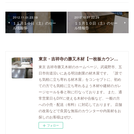
2012.11.01 23:19
2012.10.31 22:29
１１月１０日（土）のセー
１１月１０日（土）のセー
ル情報⑭
ル情報⑪
東京・吉祥寺の勝又木材【一枚板カウンター】
東京 吉祥寺勝又木材のホームページ。武蔵野市、五
日市街道沿いにある明治創業の材木屋です。 「誰で
も気軽に立ち寄れる材木屋」をコンセプトに、初め
ての方でも気軽に立ち寄れるよう木材や建材のガレ
ージセールを春と秋に行なっております。 また、通
常営業日もDIYに使える木材や合板など、一般の方
への小売・配送（有料）に対応しております。 店舗
の改装などで良質な無垢のカウンターや内装材をお
探しのお客様はぜひ。
フォロー