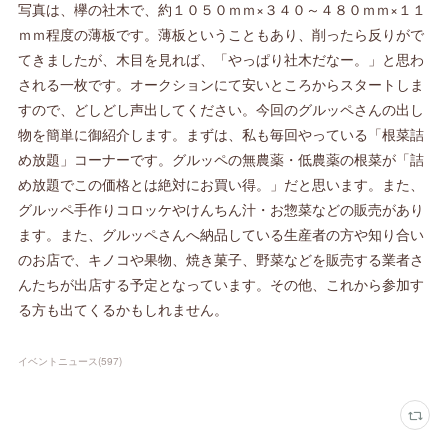
写真は、欅の社木で、約１０５０ｍｍ×３４０～４８０ｍｍ×１１
ｍｍ程度の薄板です。薄板ということもあり、削ったら反りがで
てきましたが、木目を見れば、「やっぱり社木だなー。」と思わ
される一枚です。オークションにて安いところからスタートしま
すので、どしどし声出してください。今回のグルッペさんの出し
物を簡単に御紹介します。まずは、私も毎回やっている「根菜詰
め放題」コーナーです。グルッペの無農薬・低農薬の根菜が「詰
め放題でこの価格とは絶対にお買い得。」だと思います。また、
グルッペ手作りコロッケやけんちん汁・お惣菜などの販売があり
ます。また、グルッペさんへ納品している生産者の方や知り合い
のお店で、キノコや果物、焼き菓子、野菜などを販売する業者さ
んたちが出店する予定となっています。その他、これから参加す
る方も出てくるかもしれません。
イベントニュース
(
597
)