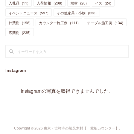
入札品
(
11
)
入荷情報
(
208
)
端材
(
20
)
イス
(
24
)
(
17
)
(
20
)
(
3
)
(
11
)
(
14
)
(
6
)
(
9
)
(
11
)
(
15
)
イベントニュース
(
597
)
その他家具・小物
(
238
)
(
12
)
(
17
)
(
18
)
針葉樹
(
12
(
198
)
)
カウンター施工例
(
111
)
テーブル施工例
(
134
)
(
11
)
(
13
)
(
13
)
(
9
)
広葉樹
(
235
)
(
15
)
(
19
)
(
16
)
(
13
)
(
10
)
(
16
)
(
11
)
(
13
)
(
14
)
(
14
)
(
13
)
(
13
)
(
20
)
(
4
)
(
15
)
(
8
)
(
18
)
(
16
)
Instagram
(
16
)
(
10
)
(
16
)
(
13
)
(
11
)
(
13
)
(
2
)
Instagramの写真を取得できませんでした。
(
9
)
(
1
)
Copyright ©
2026
東京・吉祥寺の勝又木材【一枚板カウンター】
.