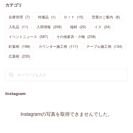
カテゴリ
(
11
)
(
44
)
(
14
)
(
31
)
(
28
)
(
15
)
(
12
)
(
7
)
(
8
)
(
11
)
(
14
)
在庫管理
(
7
)
特価品
(
1
)
ＤＩＹ
(
15
)
営業のご案内
(
8
)
(
23
)
(
23
)
(
17
)
(
18
)
(
13
)
(
23
)
(
5
)
(
5
)
(
10
)
(
14
)
入札品
(
11
)
入荷情報
(
208
)
端材
(
20
)
イス
(
24
)
(
17
)
(
20
)
(
3
)
(
11
)
(
14
)
(
6
)
(
9
)
(
11
)
(
15
)
イベントニュース
(
597
)
その他家具・小物
(
238
)
(
12
)
(
17
)
(
18
)
針葉樹
(
12
(
198
)
)
カウンター施工例
(
111
)
テーブル施工例
(
134
)
(
11
)
(
13
)
(
13
)
(
9
)
広葉樹
(
235
)
(
15
)
(
19
)
(
16
)
(
13
)
(
10
)
(
16
)
(
11
)
(
13
)
(
14
)
(
14
)
(
13
)
(
13
)
(
20
)
(
4
)
(
15
)
(
8
)
(
18
)
(
16
)
Instagram
(
16
)
(
10
)
(
16
)
(
13
)
(
11
)
(
13
)
(
2
)
Instagramの写真を取得できませんでした。
(
9
)
(
1
)