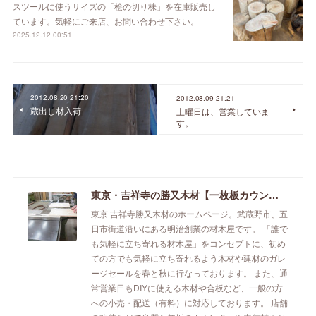
スツールに使うサイズの「桧の切り株」を在庫販売し
ています。気軽にご来店、お問い合わせ下さい。
2025.12.12 00:51
2012.08.20 21:20
2012.08.09 21:21
蔵出し材入荷
土曜日は、営業していま
す。
東京・吉祥寺の勝又木材【一枚板カウンター】
東京 吉祥寺勝又木材のホームページ。武蔵野市、五
日市街道沿いにある明治創業の材木屋です。 「誰で
も気軽に立ち寄れる材木屋」をコンセプトに、初め
ての方でも気軽に立ち寄れるよう木材や建材のガレ
ージセールを春と秋に行なっております。 また、通
常営業日もDIYに使える木材や合板など、一般の方
への小売・配送（有料）に対応しております。 店舗