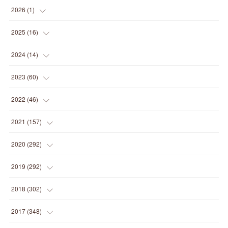
2026
(
1
)
(
1
)
2025
(
16
)
(
2
)
2024
(
14
)
(
1
)
(
1
)
2023
(
60
)
(
1
)
(
2
)
(
1
)
2022
(
46
)
(
4
)
(
1
)
(
3
)
(
2
)
2021
(
157
)
(
2
)
(
7
)
(
5
)
(
1
)
(
6
)
2020
(
292
)
(
1
)
(
3
)
(
5
)
(
3
)
(
27
)
(
14
)
2019
(
292
)
(
5
)
(
4
)
(
4
)
(
14
)
(
35
)
(
21
)
2018
(
302
)
(
5
)
(
8
)
(
11
)
(
22
)
(
35
)
(
18
)
2017
(
348
)
(
6
)
(
2
)