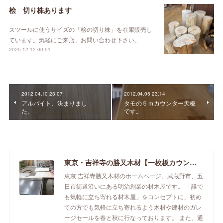
桧 切り株あります
スツールに使うサイズの「桧の切り株」を在庫販売し
ています。気軽にご来店、お問い合わせ下さい。
2025.12.12 00:51
2012.04.10 23:07
2012.04.05 23:14
アルバイト、決まりまし
タモの５ｍカウンター天板
た。
です。
東京・吉祥寺の勝又木材【一枚板カウンター】
東京 吉祥寺勝又木材のホームページ。武蔵野市、五
日市街道沿いにある明治創業の材木屋です。 「誰で
も気軽に立ち寄れる材木屋」をコンセプトに、初め
ての方でも気軽に立ち寄れるよう木材や建材のガレ
ージセールを春と秋に行なっております。 また、通