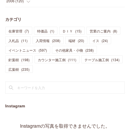
(
9
)
2006
(
120
)
(
39
)
(
30
)
(
28
)
(
19
)
(
23
)
(
18
)
(
10
)
(
10
)
(
7
)
(
7
)
(
13
)
(
5
)
カテゴリ
(
11
)
(
44
)
(
14
)
(
31
)
(
28
)
(
15
)
(
12
)
(
7
)
(
8
)
(
11
)
(
14
)
在庫管理
(
7
)
特価品
(
1
)
ＤＩＹ
(
15
)
営業のご案内
(
8
)
(
23
)
(
23
)
(
17
)
(
18
)
(
13
)
(
23
)
(
5
)
(
5
)
(
10
)
(
14
)
入札品
(
11
)
入荷情報
(
208
)
端材
(
20
)
イス
(
24
)
(
17
)
(
20
)
(
3
)
(
11
)
(
14
)
(
6
)
(
9
)
(
11
)
(
15
)
イベントニュース
(
597
)
その他家具・小物
(
238
)
(
12
)
(
17
)
(
18
)
針葉樹
(
12
(
198
)
)
カウンター施工例
(
111
)
テーブル施工例
(
134
)
(
11
)
(
13
)
(
13
)
(
9
)
広葉樹
(
235
)
(
15
)
(
19
)
(
16
)
(
13
)
(
10
)
(
16
)
(
11
)
(
13
)
(
14
)
(
14
)
(
13
)
(
13
)
(
20
)
(
4
)
(
15
)
(
8
)
(
18
)
(
16
)
Instagram
(
16
)
(
10
)
(
16
)
(
13
)
(
11
)
(
13
)
(
2
)
Instagramの写真を取得できませんでした。