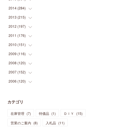
(
9
)
(
5
)
(
9
)
(
25
)
(
16
)
(
15
)
(
26
)
(
30
)
2014
(
284
(
15
)
)
(
12
)
(
5
)
(
12
)
(
25
)
(
22
)
(
12
)
(
20
)
(
28
)
(
45
)
2013
(
215
(
13
)
)
(
2
)
(
5
)
(
14
)
(
24
)
(
20
)
(
19
)
(
16
)
(
23
)
(
33
)
(
34
)
2012
(
197
(
11
)
)
(
5
)
(
21
)
(
24
)
(
40
)
(
28
)
(
24
)
(
13
)
(
24
)
(
29
)
(
31
)
2011
(
176
(
6
)
)
(
14
)
(
21
)
(
18
)
(
37
)
(
35
)
(
21
)
(
18
)
(
20
)
(
20
)
(
27
)
2010
(
151
(
13
)
)
(
14
)
(
35
)
(
19
)
(
34
)
(
37
)
(
20
)
(
24
)
(
22
)
(
18
)
(
26
)
(
22
)
2009
(
116
(
12
)
)
(
23
)
(
30
)
(
27
)
(
26
)
(
46
)
(
41
)
(
24
)
(
10
)
(
12
)
(
15
)
(
15
)
2008
(
120
(
6
)
)
(
12
)
(
48
)
(
32
)
(
22
)
(
30
)
(
25
)
(
11
)
(
13
)
(
15
)
(
10
)
(
8
)
2007
(
152
(
13
)
)
(
21
)
(
33
)
(
20
)
(
29
)
(
44
)
(
11
)
(
14
)
(
12
)
(
9
)
(
8
)
(
13
)
2006
(
120
(
9
)
)
(
39
)
(
30
)
(
28
)
(
19
)
(
23
)
(
18
)
(
10
)
(
10
)
(
7
)
(
7
)
(
13
)
(
5
)
(
11
)
(
44
)
(
14
)
(
31
)
(
28
)
(
15
)
(
12
)
(
7
)
(
8
)
(
11
)
(
14
)
カテゴリ
(
23
)
(
23
)
(
17
)
(
18
)
(
13
)
(
23
)
(
5
)
(
5
)
(
10
)
(
14
)
在庫管理
(
7
)
特価品
(
1
)
ＤＩＹ
(
15
)
(
17
)
(
20
)
(
3
)
(
11
)
(
14
)
(
6
)
(
9
)
(
11
)
(
15
)
営業のご案内
(
8
)
入札品
(
11
)
(
12
)
(
17
)
(
18
)
(
12
)
(
11
)
(
13
)
(
13
)
(
9
)