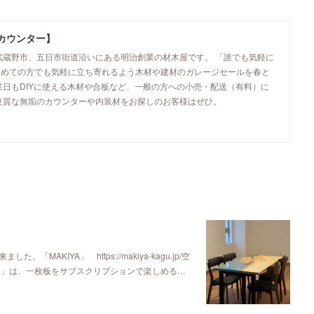
カウンター】
武蔵野市、五日市街道沿いにある明治創業の材木屋です。 「誰でも気軽に
初めての方でも気軽に立ち寄れるよう木材や建材のガレージセールを春と
業日もDIYに使える木材や合板など、一般の方への小売・配送（有料）に
良質な無垢のカウンターや内装材をお探しのお客様はぜひ。
KIYA」 https://makiya-kagu.jp/空
ya」は、一枚板をサブスクリプションで楽しめる…