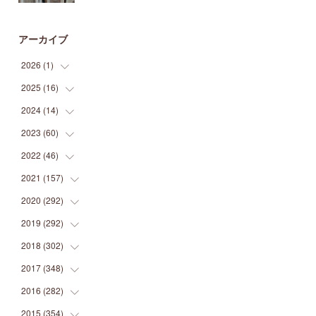
アーカイブ
2026
(
1
)
2025
(
16
(
1
)
)
2024
(
14
(
2
)
)
(
1
)
2023
(
60
(
1
)
)
(
1
)
(
2
)
2022
(
46
(
1
)
)
(
4
)
(
1
)
(
3
)
2021
(
157
(
2
)
)
(
2
)
(
7
)
(
5
)
(
1
)
2020
(
292
(
6
)
)
(
1
)
(
3
)
(
5
)
(
3
)
(
27
)
2019
(
292
(
14
)
)
(
5
)
(
4
)
(
4
)
(
14
)
(
35
)
2018
(
302
(
21
)
)
(
5
)
(
8
)
(
11
)
(
22
)
(
35
)
2017
(
348
(
18
)
)
(
6
)
(
2
)
(
7
)
(
22
)
(
37
)
(
29
)
2016
(
282
(
23
)
)
(
8
)
(
6
)
(
8
)
(
22
)
(
22
)
(
14
)
(
37
)
2015
(
354
(
18
)
)