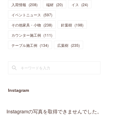
入荷情報
(
208
)
端材
(
20
)
イス
(
24
)
(
15
)
(
19
)
(
16
)
(
13
)
(
10
)
(
16
)
(
11
)
イベントニュース
(
597
)
(
13
)
(
14
)
(
14
)
(
13
)
(
13
)
(
20
)
その他家具・小物
(
4
)
(
238
)
針葉樹
(
198
)
(
15
)
(
8
)
(
18
)
(
16
)
(
16
)
カウンター施工例
(
10
)
(
111
)
(
16
)
(
13
)
(
11
)
(
13
)
テーブル施工例
(
2
)
(
134
)
広葉樹
(
235
)
(
9
)
(
1
)
Instagram
Instagramの写真を取得できませんでした。