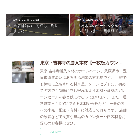
2012.02.10 00:32
2012.02.06 23:02
当店舗前の土間打ち、終り
「材木屋のセール＆グルッ
ました。
ペお餅つき」、無事終了し
ました。
東京・吉祥寺の勝又木材【一枚板カウンター】
東京 吉祥寺勝又木材のホームページ。武蔵野市、五
日市街道沿いにある明治創業の材木屋です。 「誰で
も気軽に立ち寄れる材木屋」をコンセプトに、初め
ての方でも気軽に立ち寄れるよう木材や建材のガレ
ージセールを春と秋に行なっております。 また、通
常営業日もDIYに使える木材や合板など、一般の方
への小売・配送（有料）に対応しております。 店舗
の改装などで良質な無垢のカウンターや内装材をお
探しのお客様はぜひ。
フォロー