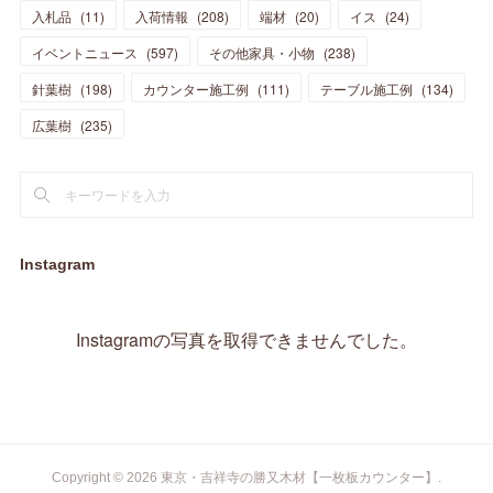
(
5
)
(
10
)
(
14
)
入札品
(
11
)
入荷情報
(
208
)
端材
(
20
)
イス
(
24
)
(
17
)
(
20
)
(
3
)
(
11
)
(
14
)
(
6
)
(
9
)
(
11
)
(
15
)
イベントニュース
(
597
)
その他家具・小物
(
238
)
(
12
)
(
17
)
(
18
)
針葉樹
(
12
(
198
)
)
カウンター施工例
(
111
)
テーブル施工例
(
134
)
(
11
)
(
13
)
(
13
)
(
9
)
広葉樹
(
235
)
(
15
)
(
19
)
(
16
)
(
13
)
(
10
)
(
16
)
(
11
)
(
13
)
(
14
)
(
14
)
(
13
)
(
13
)
(
20
)
(
4
)
(
15
)
(
8
)
(
18
)
(
16
)
Instagram
(
16
)
(
10
)
(
16
)
(
13
)
(
11
)
(
13
)
(
2
)
Instagramの写真を取得できませんでした。
(
9
)
(
1
)
Copyright ©
2026
東京・吉祥寺の勝又木材【一枚板カウンター】
.