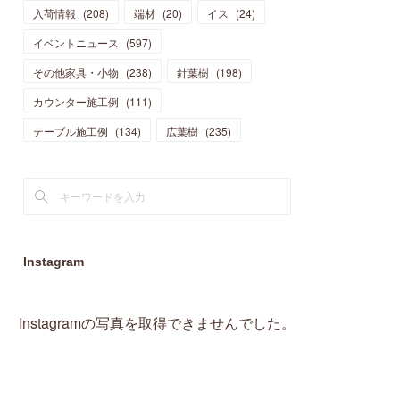
入荷情報
(
208
)
端材
(
20
)
イス
(
24
)
(
15
)
(
19
)
(
16
)
(
13
)
(
10
)
(
16
)
(
11
)
イベントニュース
(
597
)
(
13
)
(
14
)
(
14
)
(
13
)
(
13
)
(
20
)
その他家具・小物
(
4
)
(
238
)
針葉樹
(
198
)
(
15
)
(
8
)
(
18
)
(
16
)
(
16
)
カウンター施工例
(
10
)
(
111
)
(
16
)
(
13
)
(
11
)
(
13
)
テーブル施工例
(
2
)
(
134
)
広葉樹
(
235
)
(
9
)
(
1
)
Instagram
Instagramの写真を取得できませんでした。