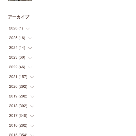
アーカイブ
2026
(
1
)
2025
(
16
(
1
)
)
2024
(
14
(
2
)
)
(
1
)
2023
(
60
(
1
)
)
(
1
)
(
2
)
2022
(
46
(
1
)
)
(
4
)
(
1
)
(
3
)
2021
(
157
(
2
)
)
(
2
)
(
7
)
(
5
)
(
1
)
2020
(
292
(
6
)
)
(
1
)
(
3
)
(
5
)
(
3
)
(
27
)
2019
(
292
(
14
)
)
(
5
)
(
4
)
(
4
)
(
14
)
(
35
)
2018
(
302
(
21
)
)
(
5
)
(
8
)
(
11
)
(
22
)
(
35
)
2017
(
348
(
18
)
)
(
6
)
(
2
)
(
7
)
(
22
)
(
37
)
(
29
)
2016
(
282
(
23
)
)
(
8
)
(
6
)
(
8
)
(
22
)
(
22
)
(
14
)
(
37
)
2015
(
354
(
18
)
)