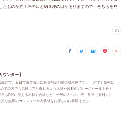
したものが約７坪の口と約３坪の口がありますので、そちらを見
カウンター】
武蔵野市、五日市街道沿いにある明治創業の材木屋です。 「誰でも気軽に
初めての方でも気軽に立ち寄れるよう木材や建材のガレージセールを春と
業日もDIYに使える木材や合板など、一般の方への小売・配送（有料）に
良質な無垢のカウンターや内装材をお探しのお客様はぜひ。