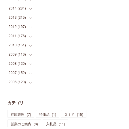
(
9
)
(
5
)
(
9
)
(
25
)
(
16
)
(
15
)
(
26
)
(
30
)
2014
(
284
(
15
)
)
(
12
)
(
5
)
(
12
)
(
25
)
(
22
)
(
12
)
(
20
)
(
28
)
(
45
)
2013
(
215
(
13
)
)
(
2
)
(
5
)
(
14
)
(
24
)
(
20
)
(
19
)
(
16
)
(
23
)
(
33
)
(
34
)
2012
(
197
(
11
)
)
(
5
)
(
21
)
(
24
)
(
40
)
(
28
)
(
24
)
(
13
)
(
24
)
(
29
)
(
31
)
2011
(
176
(
6
)
)
(
14
)
(
21
)
(
18
)
(
37
)
(
35
)
(
21
)
(
18
)
(
20
)
(
20
)
(
27
)
2010
(
151
(
13
)
)
(
14
)
(
35
)
(
19
)
(
34
)
(
37
)
(
20
)
(
24
)
(
22
)
(
18
)
(
26
)
(
22
)
2009
(
116
(
12
)
)
(
23
)
(
30
)
(
27
)
(
26
)
(
46
)
(
41
)
(
24
)
(
10
)
(
12
)
(
15
)
(
15
)
2008
(
120
(
6
)
)
(
12
)
(
48
)
(
32
)
(
22
)
(
30
)
(
25
)
(
11
)
(
13
)
(
15
)
(
10
)
(
8
)
2007
(
152
(
13
)
)
(
21
)
(
33
)
(
20
)
(
29
)
(
44
)
(
11
)
(
14
)
(
12
)
(
9
)
(
8
)
(
13
)
2006
(
120
(
9
)
)
(
39
)
(
30
)
(
28
)
(
19
)
(
23
)
(
18
)
(
10
)
(
10
)
(
7
)
(
7
)
(
13
)
(
5
)
(
11
)
(
44
)
(
14
)
(
31
)
(
28
)
(
15
)
(
12
)
(
7
)
(
8
)
(
11
)
(
14
)
カテゴリ
(
23
)
(
23
)
(
17
)
(
18
)
(
13
)
(
23
)
(
5
)
(
5
)
(
10
)
(
14
)
在庫管理
(
7
)
特価品
(
1
)
ＤＩＹ
(
15
)
(
17
)
(
20
)
(
3
)
(
11
)
(
14
)
(
6
)
(
9
)
(
11
)
(
15
)
営業のご案内
(
8
)
入札品
(
11
)
(
12
)
(
17
)
(
18
)
(
12
)
(
11
)
(
13
)
(
13
)
(
9
)