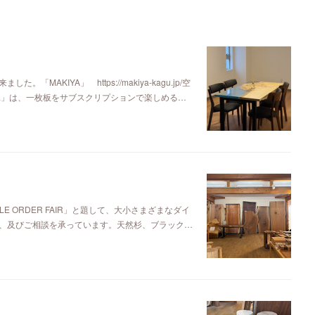
KIYA」 https://makiya-kagu.jp/空
ya」は、一枚板をサブスクリプションで楽しめる…
E ORDER FAIR」と題して、大小さまざまなダイ
、及びご相談を承っています。天然杉、ブラック…