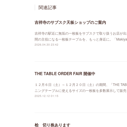
関連記事
吉祥寺のサブスク天板ショップのご案内
吉祥寺の駅近に無垢の一枚板をサブスクで取り扱うお店が出来ました。「MA
間の主役になる一枚板テーブルを、もっと身近に。「Maki
2026.04.30 23:42
THE TABLE ORDER FAIR 開催中
１２月６日（土）～１２月２０日（土）の期間、「THE TABL
ニングテーブルに使えるサイズの一枚板を多数展示して販売
2025.12.12 01:15
桧 切り株あります