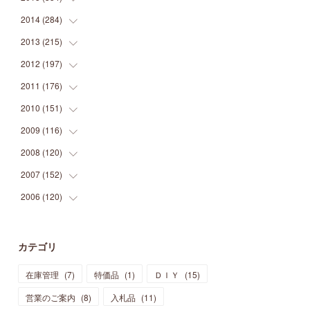
(
9
)
(
5
)
(
9
)
(
25
)
(
16
)
(
15
)
(
26
)
(
30
)
2014
(
284
(
15
)
)
(
12
)
(
5
)
(
12
)
(
25
)
(
22
)
(
12
)
(
20
)
(
28
)
(
45
)
2013
(
215
(
13
)
)
(
2
)
(
5
)
(
14
)
(
24
)
(
20
)
(
19
)
(
16
)
(
23
)
(
33
)
(
34
)
2012
(
197
(
11
)
)
(
5
)
(
21
)
(
24
)
(
40
)
(
28
)
(
24
)
(
13
)
(
24
)
(
29
)
(
31
)
2011
(
176
(
6
)
)
(
14
)
(
21
)
(
18
)
(
37
)
(
35
)
(
21
)
(
18
)
(
20
)
(
20
)
(
27
)
2010
(
151
(
13
)
)
(
14
)
(
35
)
(
19
)
(
34
)
(
37
)
(
20
)
(
24
)
(
22
)
(
18
)
(
26
)
(
22
)
2009
(
116
(
12
)
)
(
23
)
(
30
)
(
27
)
(
26
)
(
46
)
(
41
)
(
24
)
(
10
)
(
12
)
(
15
)
(
15
)
2008
(
120
(
6
)
)
(
12
)
(
48
)
(
32
)
(
22
)
(
30
)
(
25
)
(
11
)
(
13
)
(
15
)
(
10
)
(
8
)
2007
(
152
(
13
)
)
(
21
)
(
33
)
(
20
)
(
29
)
(
44
)
(
11
)
(
14
)
(
12
)
(
9
)
(
8
)
(
13
)
2006
(
120
(
9
)
)
(
39
)
(
30
)
(
28
)
(
19
)
(
23
)
(
18
)
(
10
)
(
10
)
(
7
)
(
7
)
(
13
)
(
5
)
(
11
)
(
44
)
(
14
)
(
31
)
(
28
)
(
15
)
(
12
)
(
7
)
(
8
)
(
11
)
(
14
)
カテゴリ
(
23
)
(
23
)
(
17
)
(
18
)
(
13
)
(
23
)
(
5
)
(
5
)
(
10
)
(
14
)
在庫管理
(
7
)
特価品
(
1
)
ＤＩＹ
(
15
)
(
17
)
(
20
)
(
3
)
(
11
)
(
14
)
(
6
)
(
9
)
(
11
)
(
15
)
営業のご案内
(
8
)
入札品
(
11
)
(
12
)
(
17
)
(
18
)
(
12
)
(
11
)
(
13
)
(
13
)
(
9
)