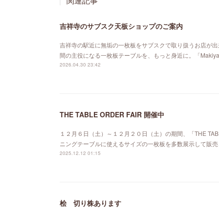
関連記事
吉祥寺のサブスク天板ショップのご案内
吉祥寺の駅近に無垢の一枚板をサブスクで取り扱うお店が出来ました。「MA
間の主役になる一枚板テーブルを、もっと身近に。「Maki
2026.04.30 23:42
THE TABLE ORDER FAIR 開催中
１２月６日（土）～１２月２０日（土）の期間、「THE TABL
ニングテーブルに使えるサイズの一枚板を多数展示して販売
2025.12.12 01:15
桧 切り株あります