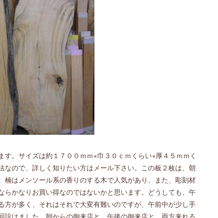
ます。サイズは約１７００ｍｍ×巾３０ｃｍくらい×厚４５ｍｍく
法なので、詳しく知りたい方はメール下さい。この板２枚は、朝
。楠はメンソール系の香りのする木で人気があり、また、彫刻材
ならかなりお買い得なのではないかと思います。どうしても、午
る方が多く、それはそれで大変有難いのですが、午前中が少し手
回設けました。朝からの御来店と、午後の御来店と、両方来れる