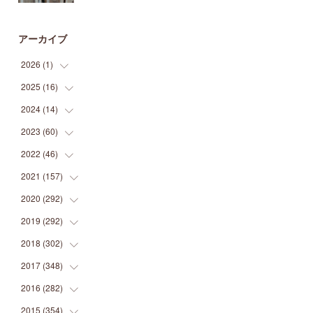
アーカイブ
2026
(
1
)
2025
(
16
(
1
)
)
2024
(
14
(
2
)
)
(
1
)
2023
(
60
(
1
)
)
(
1
)
(
2
)
2022
(
46
(
1
)
)
(
4
)
(
1
)
(
3
)
2021
(
157
(
2
)
)
(
2
)
(
7
)
(
5
)
(
1
)
2020
(
292
(
6
)
)
(
1
)
(
3
)
(
5
)
(
3
)
(
27
)
2019
(
292
(
14
)
)
(
5
)
(
4
)
(
4
)
(
14
)
(
35
)
2018
(
302
(
21
)
)
(
5
)
(
8
)
(
11
)
(
22
)
(
35
)
2017
(
348
(
18
)
)
(
6
)
(
2
)
(
7
)
(
22
)
(
37
)
(
29
)
2016
(
282
(
23
)
)
(
8
)
(
6
)
(
8
)
(
22
)
(
22
)
(
14
)
(
37
)
2015
(
354
(
18
)
)