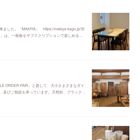
KIYA」 https://makiya-kagu.jp/空
ya」は、一枚板をサブスクリプションで楽しめる…
E ORDER FAIR」と題して、大小さまざまなダイ
、及びご相談を承っています。天然杉、ブラック…