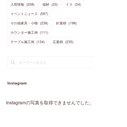
入荷情報
(
208
)
端材
(
20
)
イス
(
24
)
(
15
)
(
19
)
(
16
)
(
13
)
(
10
)
(
16
)
(
11
)
イベントニュース
(
597
)
(
13
)
(
14
)
(
14
)
(
13
)
(
13
)
(
20
)
その他家具・小物
(
4
)
(
238
)
針葉樹
(
198
)
(
15
)
(
8
)
(
18
)
(
16
)
(
16
)
カウンター施工例
(
10
)
(
111
)
(
16
)
(
13
)
(
11
)
(
13
)
テーブル施工例
(
2
)
(
134
)
広葉樹
(
235
)
(
9
)
(
1
)
Instagram
Instagramの写真を取得できませんでした。