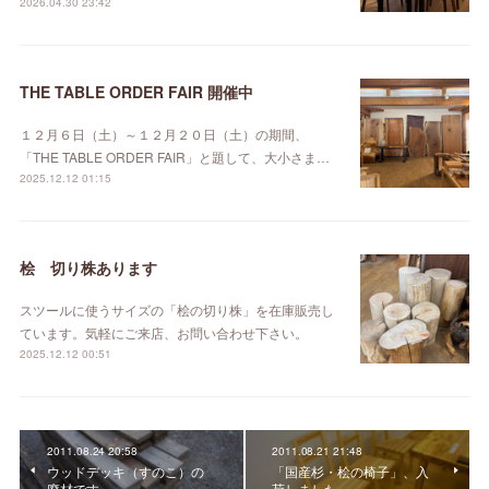
2026.04.30 23:42
THE TABLE ORDER FAIR 開催中
１２月６日（土）～１２月２０日（土）の期間、
「THE TABLE ORDER FAIR」と題して、大小さま…
2025.12.12 01:15
桧 切り株あります
スツールに使うサイズの「桧の切り株」を在庫販売し
ています。気軽にご来店、お問い合わせ下さい。
2025.12.12 00:51
2011.08.24 20:58
2011.08.21 21:48
ウッドデッキ（すのこ）の
「国産杉・桧の椅子」、入
廃材です。
荷しました。