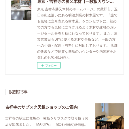
東京・吉祥寺の勝又木材【一枚板カウンター】
東京 吉祥寺勝又木材のホームページ。武蔵野市、五
日市街道沿いにある明治創業の材木屋です。 「誰で
も気軽に立ち寄れる材木屋」をコンセプトに、初め
ての方でも気軽に立ち寄れるよう木材や建材のガレ
ージセールを春と秋に行なっております。 また、通
常営業日もDIYに使える木材や合板など、一般の方
への小売・配送（有料）に対応しております。 店舗
の改装などで良質な無垢のカウンターや内装材をお
探しのお客様はぜひ。
フォロー
関連記事
吉祥寺のサブスク天板ショップのご案内
吉祥寺の駅近に無垢の一枚板をサブスクで取り扱うお
店が出来ました。「MAKIYA」 https://makiya-kag…