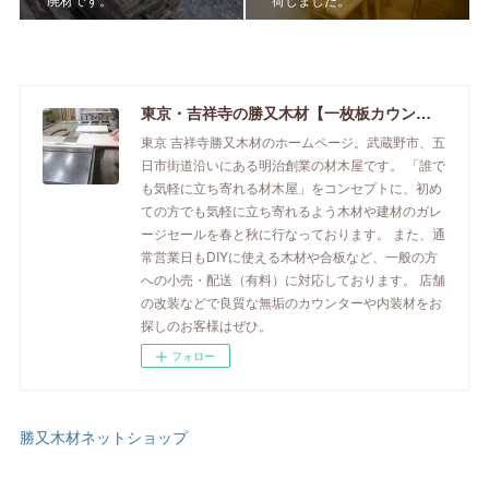
東京・吉祥寺の勝又木材【一枚板カウンター】
東京 吉祥寺勝又木材のホームページ。武蔵野市、五
日市街道沿いにある明治創業の材木屋です。 「誰で
も気軽に立ち寄れる材木屋」をコンセプトに、初め
ての方でも気軽に立ち寄れるよう木材や建材のガレ
ージセールを春と秋に行なっております。 また、通
常営業日もDIYに使える木材や合板など、一般の方
への小売・配送（有料）に対応しております。 店舗
の改装などで良質な無垢のカウンターや内装材をお
探しのお客様はぜひ。
フォロー
勝又木材ネットショップ