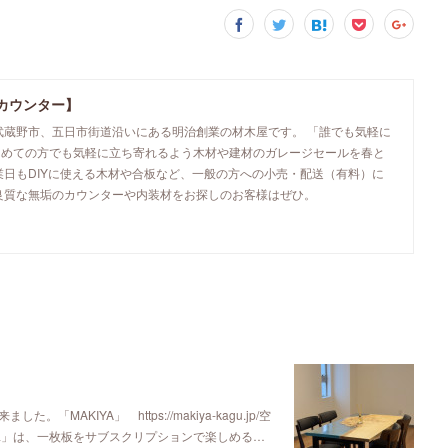
カウンター】
武蔵野市、五日市街道沿いにある明治創業の材木屋です。 「誰でも気軽に
初めての方でも気軽に立ち寄れるよう木材や建材のガレージセールを春と
業日もDIYに使える木材や合板など、一般の方への小売・配送（有料）に
良質な無垢のカウンターや内装材をお探しのお客様はぜひ。
KIYA」 https://makiya-kagu.jp/空
ya」は、一枚板をサブスクリプションで楽しめる…