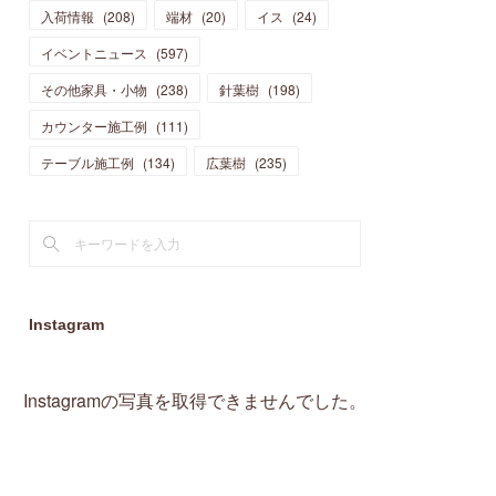
入荷情報
(
208
)
端材
(
20
)
イス
(
24
)
(
15
)
(
19
)
(
16
)
(
13
)
(
10
)
(
16
)
(
11
)
イベントニュース
(
597
)
(
13
)
(
14
)
(
14
)
(
13
)
(
13
)
(
20
)
その他家具・小物
(
4
)
(
238
)
針葉樹
(
198
)
(
15
)
(
8
)
(
18
)
(
16
)
(
16
)
カウンター施工例
(
10
)
(
111
)
(
16
)
(
13
)
(
11
)
(
13
)
テーブル施工例
(
2
)
(
134
)
広葉樹
(
235
)
(
9
)
(
1
)
Instagram
Instagramの写真を取得できませんでした。