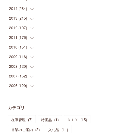
(
9
)
(
5
)
(
9
)
(
25
)
(
16
)
(
15
)
(
26
)
(
30
)
2014
(
284
(
15
)
)
(
12
)
(
5
)
(
12
)
(
25
)
(
22
)
(
12
)
(
20
)
(
28
)
(
45
)
2013
(
215
(
13
)
)
(
2
)
(
5
)
(
14
)
(
24
)
(
20
)
(
19
)
(
16
)
(
23
)
(
33
)
(
34
)
2012
(
197
(
11
)
)
(
5
)
(
21
)
(
24
)
(
40
)
(
28
)
(
24
)
(
13
)
(
24
)
(
29
)
(
31
)
2011
(
176
(
6
)
)
(
14
)
(
21
)
(
18
)
(
37
)
(
35
)
(
21
)
(
18
)
(
20
)
(
20
)
(
27
)
2010
(
151
(
13
)
)
(
14
)
(
35
)
(
19
)
(
34
)
(
37
)
(
20
)
(
24
)
(
22
)
(
18
)
(
26
)
(
22
)
2009
(
116
(
12
)
)
(
23
)
(
30
)
(
27
)
(
26
)
(
46
)
(
41
)
(
24
)
(
10
)
(
12
)
(
15
)
(
15
)
2008
(
120
(
6
)
)
(
12
)
(
48
)
(
32
)
(
22
)
(
30
)
(
25
)
(
11
)
(
13
)
(
15
)
(
10
)
(
8
)
2007
(
152
(
13
)
)
(
21
)
(
33
)
(
20
)
(
29
)
(
44
)
(
11
)
(
14
)
(
12
)
(
9
)
(
8
)
(
13
)
2006
(
120
(
9
)
)
(
39
)
(
30
)
(
28
)
(
19
)
(
23
)
(
18
)
(
10
)
(
10
)
(
7
)
(
7
)
(
13
)
(
5
)
(
11
)
(
44
)
(
14
)
(
31
)
(
28
)
(
15
)
(
12
)
(
7
)
(
8
)
(
11
)
(
14
)
カテゴリ
(
23
)
(
23
)
(
17
)
(
18
)
(
13
)
(
23
)
(
5
)
(
5
)
(
10
)
(
14
)
在庫管理
(
7
)
特価品
(
1
)
ＤＩＹ
(
15
)
(
17
)
(
20
)
(
3
)
(
11
)
(
14
)
(
6
)
(
9
)
(
11
)
(
15
)
営業のご案内
(
8
)
入札品
(
11
)
(
12
)
(
17
)
(
18
)
(
12
)
(
11
)
(
13
)
(
13
)
(
9
)