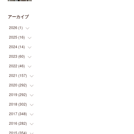
アーカイブ
2026
(
1
)
2025
(
16
(
1
)
)
2024
(
14
(
2
)
)
(
1
)
2023
(
60
(
1
)
)
(
1
)
(
2
)
2022
(
46
(
1
)
)
(
4
)
(
1
)
(
3
)
2021
(
157
(
2
)
)
(
2
)
(
7
)
(
5
)
(
1
)
2020
(
292
(
6
)
)
(
1
)
(
3
)
(
5
)
(
3
)
(
27
)
2019
(
292
(
14
)
)
(
5
)
(
4
)
(
4
)
(
14
)
(
35
)
2018
(
302
(
21
)
)
(
5
)
(
8
)
(
11
)
(
22
)
(
35
)
2017
(
348
(
18
)
)
(
6
)
(
2
)
(
7
)
(
22
)
(
37
)
(
29
)
2016
(
282
(
23
)
)
(
8
)
(
6
)
(
8
)
(
22
)
(
22
)
(
14
)
(
37
)
2015
(
354
(
18
)
)