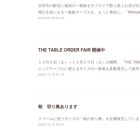
吉祥寺の駅近に無垢の一枚板をサブスクで取り扱うお店が出来ました。「MA
間の主役になる一枚板テーブルを、もっと身近に。「Maki
2026.04.30 23:42
THE TABLE ORDER FAIR 開催中
１２月６日（土）～１２月２０日（土）の期間、「THE TABL
ニングテーブルに使えるサイズの一枚板を多数展示して販売
2025.12.12 01:15
桧 切り株あります
スツールに使うサイズの「桧の切り株」を在庫販売していま
2025.12.12 00:51