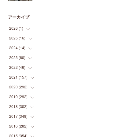
アーカイブ
2026
(
1
)
2025
(
16
(
1
)
)
2024
(
14
(
2
)
)
(
1
)
2023
(
60
(
1
)
)
(
1
)
(
2
)
2022
(
46
(
1
)
)
(
4
)
(
1
)
(
3
)
2021
(
157
(
2
)
)
(
2
)
(
7
)
(
5
)
(
1
)
2020
(
292
(
6
)
)
(
1
)
(
3
)
(
5
)
(
3
)
(
27
)
2019
(
292
(
14
)
)
(
5
)
(
4
)
(
4
)
(
14
)
(
35
)
2018
(
302
(
21
)
)
(
5
)
(
8
)
(
11
)
(
22
)
(
35
)
2017
(
348
(
18
)
)
(
6
)
(
2
)
(
7
)
(
22
)
(
37
)
(
29
)
2016
(
282
(
23
)
)
(
8
)
(
6
)
(
8
)
(
22
)
(
22
)
(
14
)
(
37
)
2015
(
354
(
18
)
)