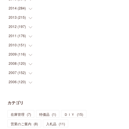
(
9
)
(
5
)
(
9
)
(
25
)
(
16
)
(
15
)
(
26
)
(
30
)
2014
(
284
(
15
)
)
(
12
)
(
5
)
(
12
)
(
25
)
(
22
)
(
12
)
(
20
)
(
28
)
(
45
)
2013
(
215
(
13
)
)
(
2
)
(
5
)
(
14
)
(
24
)
(
20
)
(
19
)
(
16
)
(
23
)
(
33
)
(
34
)
2012
(
197
(
11
)
)
(
5
)
(
21
)
(
24
)
(
40
)
(
28
)
(
24
)
(
13
)
(
24
)
(
29
)
(
31
)
2011
(
176
(
6
)
)
(
14
)
(
21
)
(
18
)
(
37
)
(
35
)
(
21
)
(
18
)
(
20
)
(
20
)
(
27
)
2010
(
151
(
13
)
)
(
14
)
(
35
)
(
19
)
(
34
)
(
37
)
(
20
)
(
24
)
(
22
)
(
18
)
(
26
)
(
22
)
2009
(
116
(
12
)
)
(
23
)
(
30
)
(
27
)
(
26
)
(
46
)
(
41
)
(
24
)
(
10
)
(
12
)
(
15
)
(
15
)
2008
(
120
(
6
)
)
(
12
)
(
48
)
(
32
)
(
22
)
(
30
)
(
25
)
(
11
)
(
13
)
(
15
)
(
10
)
(
8
)
2007
(
152
(
13
)
)
(
21
)
(
33
)
(
20
)
(
29
)
(
44
)
(
11
)
(
14
)
(
12
)
(
9
)
(
8
)
(
13
)
2006
(
120
(
9
)
)
(
39
)
(
30
)
(
28
)
(
19
)
(
23
)
(
18
)
(
10
)
(
10
)
(
7
)
(
7
)
(
13
)
(
5
)
(
11
)
(
44
)
(
14
)
(
31
)
(
28
)
(
15
)
(
12
)
(
7
)
(
8
)
(
11
)
(
14
)
カテゴリ
(
23
)
(
23
)
(
17
)
(
18
)
(
13
)
(
23
)
(
5
)
(
5
)
(
10
)
(
14
)
在庫管理
(
7
)
特価品
(
1
)
ＤＩＹ
(
15
)
(
17
)
(
20
)
(
3
)
(
11
)
(
14
)
(
6
)
(
9
)
(
11
)
(
15
)
営業のご案内
(
8
)
入札品
(
11
)
(
12
)
(
17
)
(
18
)
(
12
)
(
11
)
(
13
)
(
13
)
(
9
)