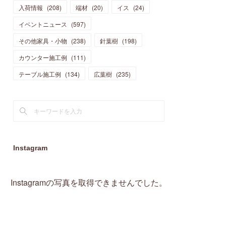
入荷情報
(
208
)
端材
(
20
)
イス
(
24
)
(
15
)
(
19
)
(
16
)
(
13
)
(
10
)
(
16
)
(
11
)
イベントニュース
(
597
)
(
13
)
(
14
)
(
14
)
(
13
)
(
13
)
(
20
)
その他家具・小物
(
4
)
(
238
)
針葉樹
(
198
)
(
15
)
(
8
)
(
18
)
(
16
)
(
16
)
カウンター施工例
(
10
)
(
111
)
(
16
)
(
13
)
(
11
)
(
13
)
テーブル施工例
(
2
)
(
134
)
広葉樹
(
235
)
(
9
)
(
1
)
Instagram
Instagramの写真を取得できませんでした。