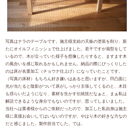
写真はナラのテーブルです。施主様支給の天板の塗装を削り、新
たにオイルフィニッシュで仕上げました。若干ですが扇型をして
いるので、木が立っていた様子を想像したりすると、ますます木
の風合いを感じ取れるかもしれません。納品の際にびっくりした
のは床が名栗加工（チョウナ仕上げ）になっていたことです。
（写真の床材）もちろん好き嫌いはあると思いますが、凹凸面に
光が当たると陰影がついて床がしっかり主張してくるのと、木目
も揺らいだようになり、素材を生かす伝統技だなぁと、まぁ私は
解説できるような身分でもないのですが、思ってしまいました。
当社へは業者様からのご依頼だったので、加工した私自身は施主
様に直接お会いしてはいないのですが、やはり木の好きな方なの
だと感じました。製作担当でした。では。