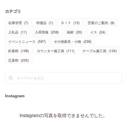
(
28
)
(
19
)
(
23
)
(
18
)
(
10
)
(
10
)
(
7
)
(
7
)
(
13
)
(
5
)
カテゴリ
(
11
)
(
44
)
(
14
)
(
31
)
(
28
)
(
15
)
(
12
)
(
7
)
(
8
)
(
11
)
(
14
)
在庫管理
(
7
)
特価品
(
1
)
ＤＩＹ
(
15
)
営業のご案内
(
8
)
(
23
)
(
23
)
(
17
)
(
18
)
(
13
)
(
23
)
(
5
)
(
5
)
(
10
)
(
14
)
入札品
(
11
)
入荷情報
(
208
)
端材
(
20
)
イス
(
24
)
(
17
)
(
20
)
(
3
)
(
11
)
(
14
)
(
6
)
(
9
)
(
11
)
(
15
)
イベントニュース
(
597
)
その他家具・小物
(
238
)
(
12
)
(
17
)
(
18
)
針葉樹
(
12
(
198
)
)
カウンター施工例
(
111
)
テーブル施工例
(
134
)
(
11
)
(
13
)
(
13
)
(
9
)
広葉樹
(
235
)
(
15
)
(
19
)
(
16
)
(
13
)
(
10
)
(
16
)
(
11
)
(
13
)
(
14
)
(
14
)
(
13
)
(
13
)
(
20
)
(
4
)
(
15
)
(
8
)
(
18
)
(
16
)
Instagram
(
16
)
(
10
)
(
16
)
(
13
)
(
11
)
(
13
)
(
2
)
Instagramの写真を取得できませんでした。
(
9
)
(
1
)