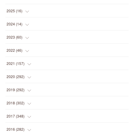
(
1
)
2025
(
16
)
(
2
)
2024
(
14
)
(
1
)
(
1
)
2023
(
60
)
(
1
)
(
2
)
(
1
)
2022
(
46
)
(
4
)
(
1
)
(
3
)
(
2
)
2021
(
157
)
(
2
)
(
7
)
(
5
)
(
1
)
(
6
)
2020
(
292
)
(
1
)
(
3
)
(
5
)
(
3
)
(
27
)
(
14
)
2019
(
292
)
(
5
)
(
4
)
(
4
)
(
14
)
(
35
)
(
21
)
2018
(
302
)
(
5
)
(
8
)
(
11
)
(
22
)
(
35
)
(
18
)
2017
(
348
)
(
6
)
(
2
)
(
7
)
(
22
)
(
37
)
(
29
)
(
23
)
2016
(
282
)