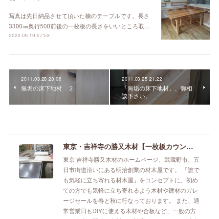
写真は先日納品させて頂いた楠のテーブルです。長さ
3300㎜奥行500前後の一枚板の長さをいいところ取…
2023.09.19 07:53
2011.03.28 23:06
2011.03.25 21:22
無垢の床下地材 ２
「無垢の床下地材」、御相
談下さい。
東京・吉祥寺の勝又木材【一枚板カウンター】
東京 吉祥寺勝又木材のホームページ。武蔵野市、五
日市街道沿いにある明治創業の材木屋です。 「誰で
も気軽に立ち寄れる材木屋」をコンセプトに、初め
ての方でも気軽に立ち寄れるよう木材や建材のガレ
ージセールを春と秋に行なっております。 また、通
常営業日もDIYに使える木材や合板など、一般の方