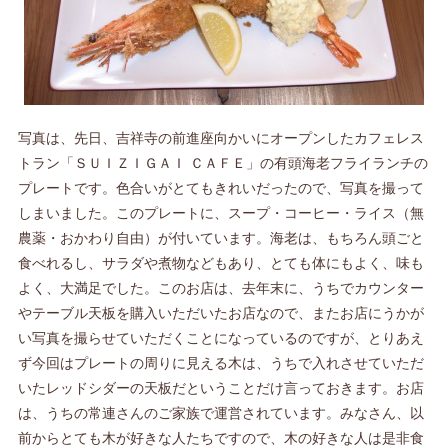
写真は、先日、吉祥寺の前進座向かいにオープンしたカフェレス
トラン「ＳＵＩＺＩＧＡＩ ＣＡＦＥ」の有頭海老フライランチの
プレートです。色合いがとてもきれいだったので、写真を撮って
しまいました。このプレートに、スープ・コーヒー・ライス（無
農薬・おかわり自由）が付いています。海老は、もちろん頭ごと
食べれるし、サラダや煮物などもあり、とても体にもよく、味も
よく、大満足でした。このお店は、去年末に、うちでカウンター
やテーブル天板を購入いただいたお店なので、またお店にうかが
い写真を撮らせていただくことになっているのですが、とりあえ
ず今回はプレートの周りに見える木は、うちで入れさせていただ
いたレッドシダーの天板だということだけ言っておきます。お店
は、うちの常連さんのご家族で運営されています。みなさん、以
前からとても木が好きな人たちですので、木の好きな人は是非食