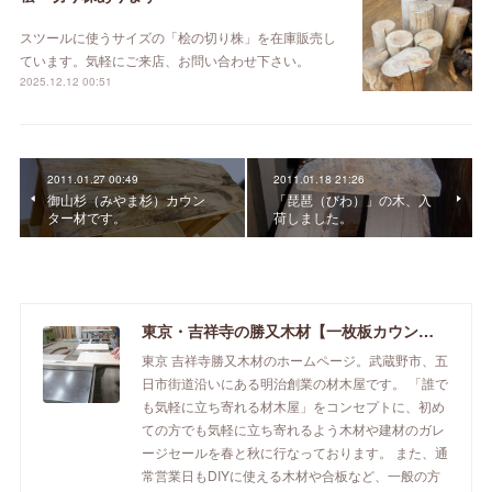
スツールに使うサイズの「桧の切り株」を在庫販売し
ています。気軽にご来店、お問い合わせ下さい。
2025.12.12 00:51
2011.01.27 00:49
2011.01.18 21:26
御山杉（みやま杉）カウン
「琵琶（びわ）」の木、入
ター材です。
荷しました。
東京・吉祥寺の勝又木材【一枚板カウンター】
東京 吉祥寺勝又木材のホームページ。武蔵野市、五
日市街道沿いにある明治創業の材木屋です。 「誰で
も気軽に立ち寄れる材木屋」をコンセプトに、初め
ての方でも気軽に立ち寄れるよう木材や建材のガレ
ージセールを春と秋に行なっております。 また、通
常営業日もDIYに使える木材や合板など、一般の方