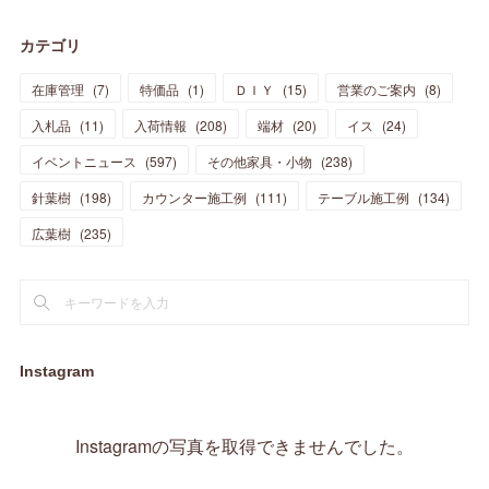
(
30
)
(
28
)
(
19
)
(
23
)
(
18
)
(
10
)
(
10
)
(
7
)
(
7
)
(
13
)
(
5
)
カテゴリ
(
11
)
(
44
)
(
14
)
(
31
)
(
28
)
(
15
)
(
12
)
(
7
)
(
8
)
(
11
)
(
14
)
在庫管理
(
7
)
特価品
(
1
)
ＤＩＹ
(
15
)
営業のご案内
(
8
)
(
23
)
(
23
)
(
17
)
(
18
)
(
13
)
(
23
)
(
5
)
(
5
)
(
10
)
(
14
)
入札品
(
11
)
入荷情報
(
208
)
端材
(
20
)
イス
(
24
)
(
17
)
(
20
)
(
3
)
(
11
)
(
14
)
(
6
)
(
9
)
(
11
)
(
15
)
イベントニュース
(
597
)
その他家具・小物
(
238
)
(
12
)
(
17
)
(
18
)
針葉樹
(
12
(
198
)
)
カウンター施工例
(
111
)
テーブル施工例
(
134
)
(
11
)
(
13
)
(
13
)
(
9
)
広葉樹
(
235
)
(
15
)
(
19
)
(
16
)
(
13
)
(
10
)
(
16
)
(
11
)
(
13
)
(
14
)
(
14
)
(
13
)
(
13
)
(
20
)
(
4
)
(
15
)
(
8
)
(
18
)
(
16
)
Instagram
(
16
)
(
10
)
(
16
)
(
13
)
(
11
)
(
13
)
(
2
)
Instagramの写真を取得できませんでした。
(
9
)
(
1
)