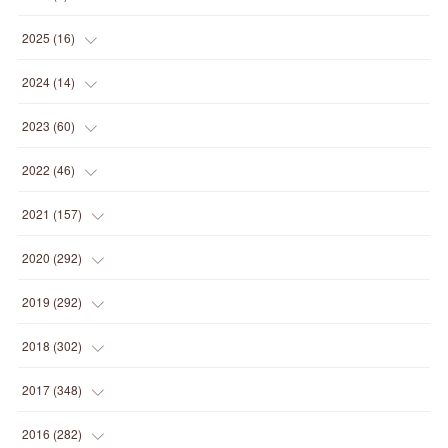
(
1
)
2025
(
16
)
(
2
)
2024
(
14
)
(
1
)
(
1
)
2023
(
60
)
(
1
)
(
2
)
(
1
)
2022
(
46
)
(
4
)
(
1
)
(
3
)
(
2
)
2021
(
157
)
(
2
)
(
7
)
(
5
)
(
1
)
(
6
)
2020
(
292
)
(
1
)
(
3
)
(
5
)
(
3
)
(
27
)
(
14
)
2019
(
292
)
(
5
)
(
4
)
(
4
)
(
14
)
(
35
)
(
21
)
2018
(
302
)
(
5
)
(
8
)
(
11
)
(
22
)
(
35
)
(
18
)
2017
(
348
)
(
6
)
(
2
)
(
7
)
(
22
)
(
37
)
(
29
)
(
23
)
2016
(
282
)