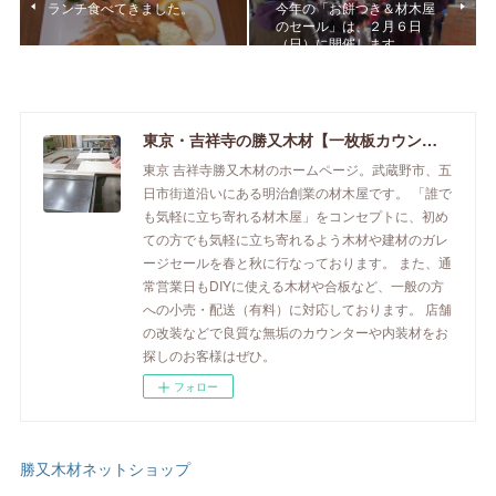
ランチ食べてきました。
今年の「お餅つき＆材木屋
のセール」は、２月６日
（日）に開催します。
東京・吉祥寺の勝又木材【一枚板カウンター】
東京 吉祥寺勝又木材のホームページ。武蔵野市、五
日市街道沿いにある明治創業の材木屋です。 「誰で
も気軽に立ち寄れる材木屋」をコンセプトに、初め
ての方でも気軽に立ち寄れるよう木材や建材のガレ
ージセールを春と秋に行なっております。 また、通
常営業日もDIYに使える木材や合板など、一般の方
への小売・配送（有料）に対応しております。 店舗
の改装などで良質な無垢のカウンターや内装材をお
探しのお客様はぜひ。
フォロー
勝又木材ネットショップ