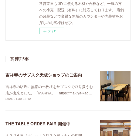
常営業日もDIYに使える木材や合板など、一般の方
への小売・配送（有料）に対応しております。 店舗
の改装などで良質な無垢のカウンターや内装材をお
探しのお客様はぜひ。
フォロー
関連記事
吉祥寺のサブスク天板ショップのご案内
吉祥寺の駅近に無垢の一枚板をサブスクで取り扱うお
店が出来ました。「MAKIYA」 https://makiya-kag…
2026.04.30 23:42
THE TABLE ORDER FAIR 開催中
１２月６日（土）～１２月２０日（土）の期間、