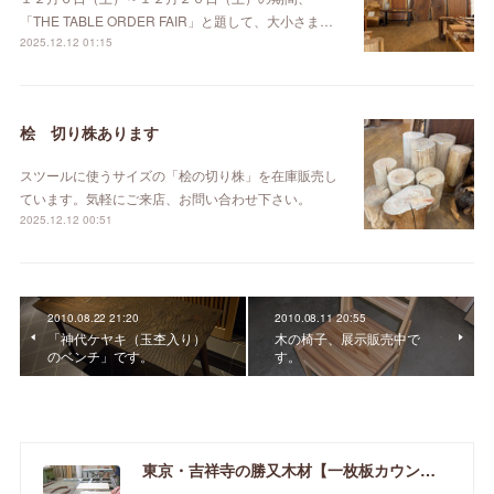
「THE TABLE ORDER FAIR」と題して、大小さま…
2025.12.12 01:15
桧 切り株あります
スツールに使うサイズの「桧の切り株」を在庫販売し
ています。気軽にご来店、お問い合わせ下さい。
2025.12.12 00:51
2010.08.22 21:20
2010.08.11 20:55
「神代ケヤキ（玉杢入り）
木の椅子、展示販売中で
のベンチ」です。
す。
東京・吉祥寺の勝又木材【一枚板カウンター】