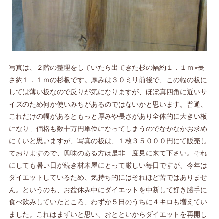
写真は、２階の整理をしていたら出てきた杉の幅約１．１ｍ×長
さ約１．１ｍの杉板です。厚みは３０ミリ前後で、この幅の板に
しては薄い板なので反りが気になりますが、ほぼ真四角に近いサ
イズのため何か使いみちがあるのではないかと思います。普通、
これだけの幅があるともっと厚みや長さがあり全体的に大きい板
になり、価格も数十万円単位になってしまうのでなかなかお求め
にくいと思いますが、写真の板は、１枚３５０００円にて販売し
ておりますので、興味のある方は是非一度見に来て下さい。それ
にしても暑い日が続き材木屋にとって厳しい毎日ですが、今年は
ダイエットしているため、気持ち的にはそれほど苦ではありませ
ん。というのも、お盆休み中にダイエットを中断して好き勝手に
食べ飲みしていたところ、わずか５日のうちに４キロも増えてい
ました。これはまずいと思い、おとといからダイエットを再開し