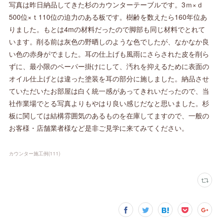
写真は昨日納品してきた杉のカウンターテーブルです。3ｍ×ｄ
500位×ｔ110位の迫力のある板です。樹齢を数えたら160年位あ
りました。もとは4mの材料だったので脚部も同じ材料でとれて
います。削る前は灰色の野晒しのような色でしたが、なかなか良
い色の赤身がでました。耳の仕上げも風雨にさらされた皮を削ら
ずに、最小限のペーパー掛けにして、汚れを抑えるために表面の
オイル仕上げとは違った塗装を耳の部分に施しました。納品させ
ていただいたお部屋は白く統一感があってきれいだったので、当
社作業場でとる写真よりもやはり良い感じだなと思いました。杉
板に関しては結構雰囲気のあるものを在庫してますので、一般の
お客様・店舗業者様など是非ご見学に来てみてください。
カウンター施工例
(
111
)