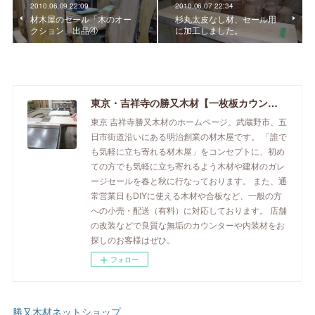
2010.06.09 22:09
2010.06.07 22:34
材木屋のセール「木のオー
杉丸太皮なし材、セール用
クション」出品④
に加工しました。
東京・吉祥寺の勝又木材【一枚板カウンター】
東京 吉祥寺勝又木材のホームページ。武蔵野市、五
日市街道沿いにある明治創業の材木屋です。 「誰で
も気軽に立ち寄れる材木屋」をコンセプトに、初め
ての方でも気軽に立ち寄れるよう木材や建材のガレ
ージセールを春と秋に行なっております。 また、通
常営業日もDIYに使える木材や合板など、一般の方
への小売・配送（有料）に対応しております。 店舗
の改装などで良質な無垢のカウンターや内装材をお
探しのお客様はぜひ。
フォロー
勝又木材ネットショップ