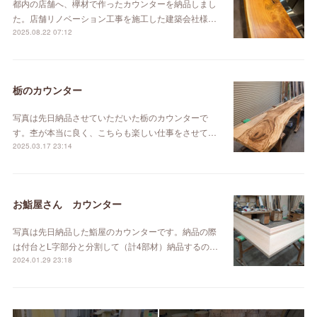
都内の店舗へ、欅材で作ったカウンターを納品しまし
た。店舗リノベーション工事を施工した建築会社様…
2025.08.22 07:12
栃のカウンター
写真は先日納品させていただいた栃のカウンターで
す。杢が本当に良く、こちらも楽しい仕事をさせて…
2025.03.17 23:14
お鮨屋さん カウンター
写真は先日納品した鮨屋のカウンターです。納品の際
は付台とL字部分と分割して（計4部材）納品するの…
2024.01.29 23:18