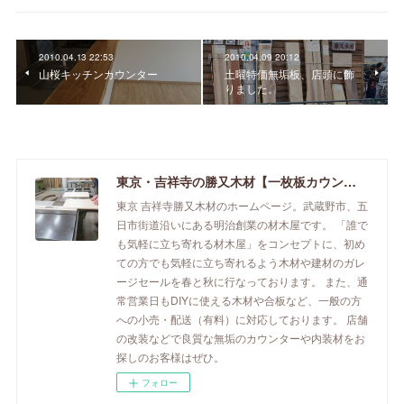
2010.04.13 22:53
2010.04.09 20:12
山桜キッチンカウンター
土曜特価無垢板、店頭に飾
りました。
東京・吉祥寺の勝又木材【一枚板カウンター】
東京 吉祥寺勝又木材のホームページ。武蔵野市、五
日市街道沿いにある明治創業の材木屋です。 「誰で
も気軽に立ち寄れる材木屋」をコンセプトに、初め
ての方でも気軽に立ち寄れるよう木材や建材のガレ
ージセールを春と秋に行なっております。 また、通
常営業日もDIYに使える木材や合板など、一般の方
への小売・配送（有料）に対応しております。 店舗
の改装などで良質な無垢のカウンターや内装材をお
探しのお客様はぜひ。
フォロー