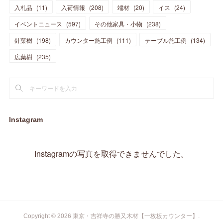
(
5
)
(
10
)
(
14
)
入札品
(
11
)
入荷情報
(
208
)
端材
(
20
)
イス
(
24
)
(
17
)
(
20
)
(
3
)
(
11
)
(
14
)
(
6
)
(
9
)
(
11
)
(
15
)
イベントニュース
(
597
)
その他家具・小物
(
238
)
(
12
)
(
17
)
(
18
)
針葉樹
(
12
(
198
)
)
カウンター施工例
(
111
)
テーブル施工例
(
134
)
(
11
)
(
13
)
(
13
)
(
9
)
広葉樹
(
235
)
(
15
)
(
19
)
(
16
)
(
13
)
(
10
)
(
16
)
(
11
)
(
13
)
(
14
)
(
14
)
(
13
)
(
13
)
(
20
)
(
4
)
(
15
)
(
8
)
(
18
)
(
16
)
Instagram
(
16
)
(
10
)
(
16
)
(
13
)
(
11
)
(
13
)
(
2
)
Instagramの写真を取得できませんでした。
(
9
)
(
1
)
Copyright ©
2026
東京・吉祥寺の勝又木材【一枚板カウンター】
.