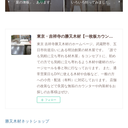
「栗の薄板」、あります。
いろいろ削ってみました。
東京・吉祥寺の勝又木材【一枚板カウンター】
東京 吉祥寺勝又木材のホームページ。武蔵野市、五
日市街道沿いにある明治創業の材木屋です。 「誰で
も気軽に立ち寄れる材木屋」をコンセプトに、初め
ての方でも気軽に立ち寄れるよう木材や建材のガレ
ージセールを春と秋に行なっております。 また、通
常営業日もDIYに使える木材や合板など、一般の方
への小売・配送（有料）に対応しております。 店舗
の改装などで良質な無垢のカウンターや内装材をお
探しのお客様はぜひ。
フォロー
勝又木材ネットショップ