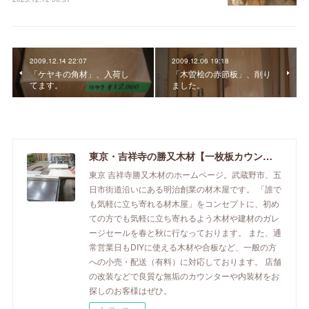
2009.12.14 22:07
2009.12.06 19:18
「ケヤキの角材」、入荷し
「木曽桧の赤節板」、削り
てます。
ました。
東京・吉祥寺の勝又木材【一枚板カウンター】
東京 吉祥寺勝又木材のホームページ。武蔵野市、五
日市街道沿いにある明治創業の材木屋です。 「誰で
も気軽に立ち寄れる材木屋」をコンセプトに、初め
ての方でも気軽に立ち寄れるよう木材や建材のガレ
ージセールを春と秋に行なっております。 また、通
常営業日もDIYに使える木材や合板など、一般の方
への小売・配送（有料）に対応しております。 店舗
の改装などで良質な無垢のカウンターや内装材をお
探しのお客様はぜひ。