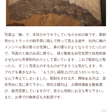
写真は「楠」で、木目のキラキラしている小さめの板です。製材
所からトラックの助手席に積んで持って買える途中、社内に楠の
メンソール系の香りが充満し、鼻の通りがよくなりそうだったの
で、写真の１枚のみ店に降ろし、残り数枚を自宅玄関で自然乾燥
させながら芳香剤代わりとして置いています。これで彫刻など彫
ったら、すごく見栄えのするものができそうな気がします。今、
ブログを書きながら、「もう少し値段上げたほうがいいかな。」
なんて考えてしまいました。彫刻をされる方、興味ある方は、是
非早めに見に来て下さい。明日土曜日は、土曜特価板を数枚選
び、販売営業していますので、皆さん気軽にお立ち寄り下さい。
また、お車での御来店も大歓迎です。