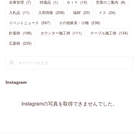
在庫管理
(
7
)
特価品
(
1
)
ＤＩＹ
(
15
)
営業のご案内
(
8
)
(
23
)
(
23
)
(
17
)
(
18
)
(
13
)
(
23
)
(
5
)
(
5
)
(
10
)
(
14
)
入札品
(
11
)
入荷情報
(
208
)
端材
(
20
)
イス
(
24
)
(
17
)
(
20
)
(
3
)
(
11
)
(
14
)
(
6
)
(
9
)
(
11
)
(
15
)
イベントニュース
(
597
)
その他家具・小物
(
238
)
(
12
)
(
17
)
(
18
)
針葉樹
(
12
(
198
)
)
カウンター施工例
(
111
)
テーブル施工例
(
134
)
(
11
)
(
13
)
(
13
)
(
9
)
広葉樹
(
235
)
(
15
)
(
19
)
(
16
)
(
13
)
(
10
)
(
16
)
(
11
)
(
13
)
(
14
)
(
14
)
(
13
)
(
13
)
(
20
)
(
4
)
(
15
)
(
8
)
(
18
)
(
16
)
Instagram
(
16
)
(
10
)
(
16
)
(
13
)
(
11
)
(
13
)
(
2
)
Instagramの写真を取得できませんでした。
(
9
)
(
1
)