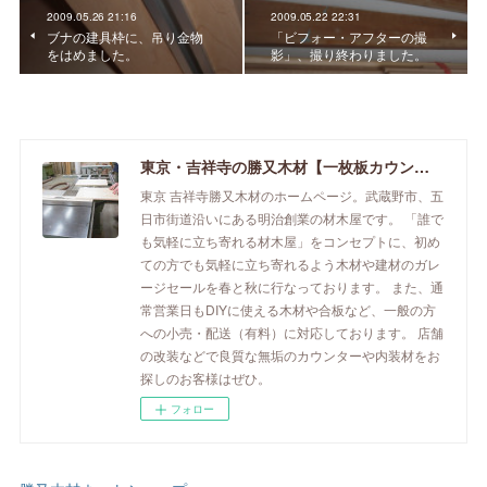
2009.05.26 21:16
2009.05.22 22:31
ブナの建具枠に、吊り金物
「ビフォー・アフターの撮
をはめました。
影」、撮り終わりました。
東京・吉祥寺の勝又木材【一枚板カウンター】
東京 吉祥寺勝又木材のホームページ。武蔵野市、五
日市街道沿いにある明治創業の材木屋です。 「誰で
も気軽に立ち寄れる材木屋」をコンセプトに、初め
ての方でも気軽に立ち寄れるよう木材や建材のガレ
ージセールを春と秋に行なっております。 また、通
常営業日もDIYに使える木材や合板など、一般の方
への小売・配送（有料）に対応しております。 店舗
の改装などで良質な無垢のカウンターや内装材をお
探しのお客様はぜひ。
フォロー